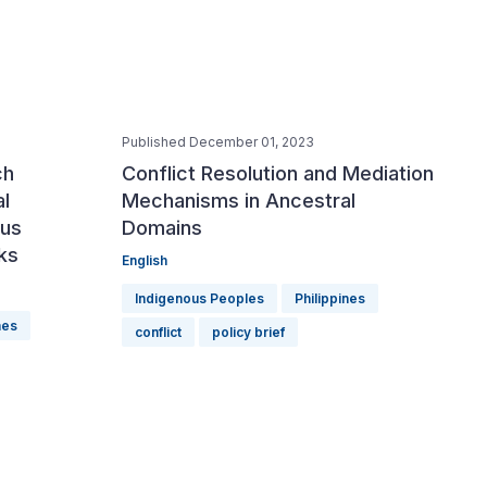
Published December 01, 2023
ch
Conflict Resolution and Mediation
al
Mechanisms in Ancestral
ous
Domains
cks
English
Indigenous Peoples
Philippines
nes
conflict
policy brief