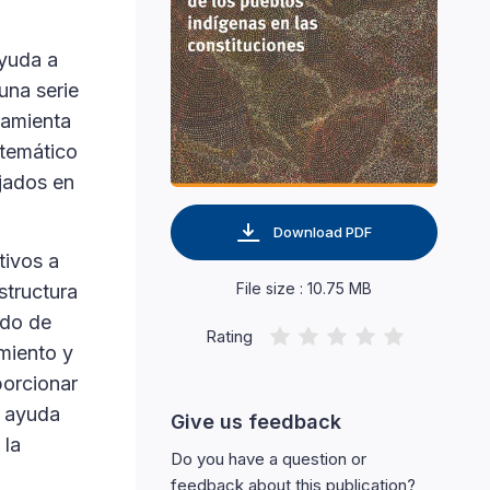
yuda a
una serie
ramienta
stemático
ejados en
Download PDF
tivos a
File size : 10.75 MB
structura
ndo de
Rating
imiento y
porcionar
a ayuda
Give us feedback
 la
Do you have a question or
feedback about this publication?