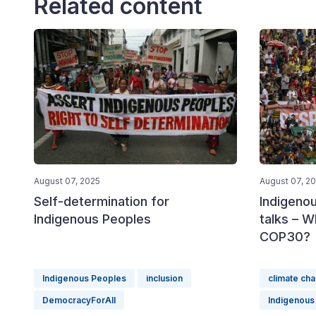
Related content
August 07, 2025
August 07, 2
Self-determination for
Indigenou
Indigenous Peoples
talks – 
COP30?
Indigenous Peoples
inclusion
climate ch
DemocracyForAll
Indigenous