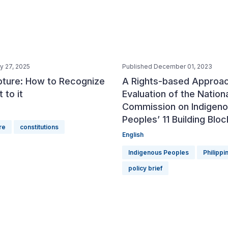
y 27, 2025
Published December 01, 2023
pture: How to Recognize
A Rights-based Approa
 to it
Evaluation of the Nation
Commission on Indigen
Peoples’ 11 Building Blo
re
constitutions
English
Indigenous Peoples
Philippi
policy brief