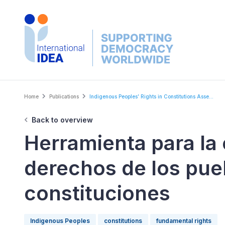
Skip
to
main
content
Breadcrumb
Home
Publications
Indigenous Peoples’ Rights in Constitutions Asse...
Back to overview
Herramienta para la 
derechos de los pue
constituciones
Indigenous Peoples
constitutions
fundamental rights