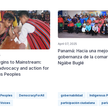
April 07, 2025
Panamá: Hacia una mejo
5
gobernanza de la coma
gins to Mainstream:
Ngäbe Buglé
advocacy and action for
us Peoples
 Peoples
DemocracyForAll
gobernabilidad
Indigenous 
 Voices
participación ciudadana
parl