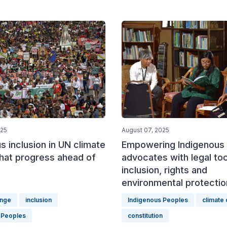
025
August 07, 2025
s inclusion in UN climate
Empowering Indigenous
What progress ahead of
advocates with legal too
inclusion, rights and
environmental protectio
ange
inclusion
Indigenous Peoples
climate
 Peoples
constitution