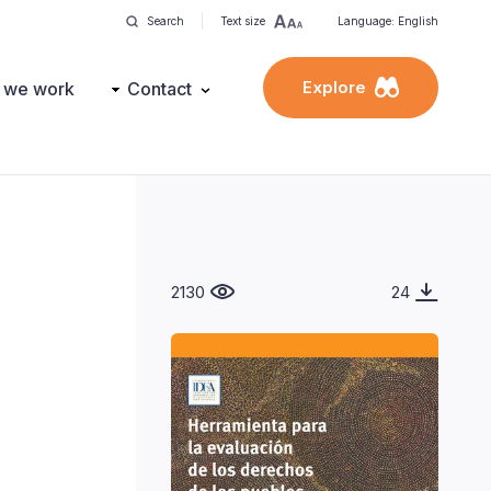
Search
Text size
Language: English
Explore
 we work
Contact
2130
24