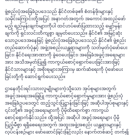
ဖွဲ့စည်းပုံအခြေခံဥပဒေသည် နိုင်ငံတစ်ခု၏ စံတန်ဖိုးများနှင့်
သမိုင်းကြောင်းတို့အပြင် အနာဂတ်အတွက် အကောင်အထည်ဖော်
မည့် ရည်မှန်းချက်များကိုပါ ထင်ဟပ်ဖော်ပြထားသည့် မျှော်မှန်း
ချက်ကို ရှင်းလင်းတိကျစွာ ချမှတ်ပေးသည်။ နိုင်ငံ၏ အမြင့်ဆုံး
သောဥပဒေအနေဖြင့် ဖွဲ့စည်းပုံအခြေခံဥပဒေသည် နိုင်ငံ၏ ဖွဲ့စည်း
တည်ဆောက်ပုံနှင့် အဖွဲ့အစည်းယန္တရားများကို သတ်မှတ်ပုံဖော်ပေး
ခြင်း၊ နိုင်ငံရေးအာဏာကို ခွဲဝေပေးခြင်း၊ အခြေခံအခွင့်အရေးများ
အား အသိအမှတ်ပြု၍ ကာကွယ်စောင့်ရှောက်ပေးခြင်းအားဖြင့်
နိုင်ငံသားများနှင့် အစိုးရများအကြားမှ ဆက်ဆံရေးကို ပုံဖော်ပေး
ခြင်းတို့ကို ဆောင်ရွက်ပေးသည်။
ဌာနေတိုင်းရင်းသားလူမျိုးများကဲ့သို့သော အုပ်စုများအတွက်
အခွင့်အရေးအခြေပြု ကာကွယ်စောင့်ရှောက်မှုများအား ဖွဲ့စည်းပုံ
အခြေခံဥပဒေတွင် ထည့်သွင်းပြဋ္ဌာန်းခြင်းဖြင့် အဆိုပါအုပ်စုများနှင့်
၎င်းတို့၏ အခွင့်အရေးများကို ပိုမိုထိရောက်စွာ ကာကွယ်
စောင့်ရှောက်နိုင်သည်။ ထို့အပြင် အဆိုပါ အခွင့်အရေးများ ပိုမို
ပြည့်မီစွာ ရရှိစေရေးအတွက် အထူးအဖွဲ့အစည်း ယန္တရားများနှင့်
လုပ်ငန်းစဉ်များ ဖော်ဆောင်ခြင်းဖြင့်လည်း နောက်တစ်ဆင့် တက်၍