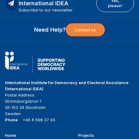
Yes,
International IDEA
please!
Subscribe to our newsletter
Need Help?
Contact us
International Institute for Democracy and Electoral Assistance
(International IDEA)
Postal Address:
Strömsborgsbron 1
SE-103 34 Stockholm
Sweden
Phone
+46 8 698 37 00
Home
Projects
Footer