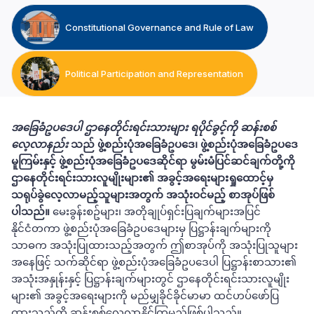
Constitutional Governance and Rule of Law
Political Participation and Representation
အခြေခံဥပဒေပါ ဌာနေတိုင်းရင်းသားများ ရပိုင်ခွင့်ကို ဆန်းစစ်
လေ့လာနည်း
သည် ဖွဲ့စည်းပုံအခြေခံဥပဒေ၊ ဖွဲ့စည်းပုံအခြေခံဥပဒေ
မူကြမ်းနှင့် ဖွဲ့စည်းပုံအခြေခံဥပ‌ဒေဆိုင်ရာ မွမ်းမံပြင်ဆင်ချက်တို့ကို
ဌာနေတိုင်းရင်းသားလူမျိုးများ၏ အခွင့်အရေးများရှုထောင့်မှ
သရုပ်ခွဲလေ့လာမည့်သူများအတွက် အသုံးဝင်မည့် စာအုပ်ဖြစ်
ပါသည်။
မေးခွန်းစဥ်များ၊ အတိုချုပ်ရှင်းပြချက်များအပြင်
နိုင်ငံတကာ ဖွဲ့စည်းပုံအခြေခံဥပ‌ဒေများမှ ပြဋ္ဌာန်းချက်များကို
သာဓက အသုံးပြုထားသည့်အတွက် ဤစာအုပ်ကို အသုံးပြုသူများ
အနေဖြင့် သက်ဆိုင်ရာ ဖွဲ့စည်းပုံအခြေခံဥပဒေပါ ပြဋ္ဌာန်းစာသား၏
အသုံးအနှုန်းနှင့် ပြဋ္ဌာန်းချက်များတွင် ဌာနေတိုင်းရင်းသားလူမျိုး
များ၏ အခွင့်အရေးများကို မည်မျှခိုင်ခိုင်မာမာ ထင်ဟပ်ဖော်ပြ
ထားသည်ကို ဆန်းစစ်လေ့လာနိုင်ကြမည်ဖြစ်ပါသည်။