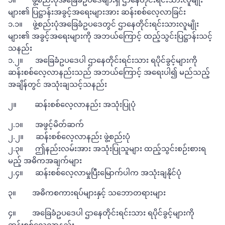
များ၏ ပြဋ္ဌာန်းအခွင့်အရေးများအား ဆန်းစစ်လေ့လာခြင်း
၁.၁။ ဖွဲ့စည်းပုံအခြေခံဥပဒေတွင် ဌာနေတိုင်းရင်းသားလူမျိုး
များ၏ အခွင့်အရေးများကို အဘယ်ကြောင့် ထည့်သွင်းပြဋ္ဌာန်းသင့်
သနည်း
၁.၂။ အခြေခံဥပဒေပါ ဌာနေတိုင်းရင်းသား ရပိုင်ခွင့်များကို
ဆန်းစစ်လေ့လာနည်းသည် အဘယ်ကြောင့် အရေးပါ၍ မည်သည့်
အချိန်တွင် အသုံးချသင့်သနည်း
၂။ ဆန်းစစ်လေ့လာနည်း အသုံးပြုပုံ
၂.၁။ အဖွင့်မိတ်ဆက်
၂.၂။ ဆန်းစစ်လေ့လာနည်း ဖွဲ့စည်းပုံ
၂.၃။ ဤနည်းလမ်းအား အသုံးပြုသူများ ထည့်သွင်းစဉ်းစားရ
မည့် အဓိကအချက်များ
၂.၄။ ဆန်းစစ်လေ့လာမှုပြီးမြောက်ပါက အသုံးချနိုင်ပုံ
၃။ အဓိကစကားရပ်များနှင့် သဘောတရားများ
၄။ အခြေခံဥပဒေပါ ဌာနေတိုင်းရင်းသား ရပိုင်ခွင့်များကို
ဆန်းစစ်လေ့လာနည်း