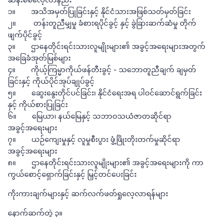
၁။ အသိအမှတ်ပြုခြင်းနှင့် နိုင်ငံသားအဖြစ်သတ်မှတ်ခြင်း
၂။ တန်းတူညီမျှမှု ခံစားရပိုင်ခွင့် နှင့် ခွဲခြားဆက်ဆံမှု တိုက်
ဖျက်ပိုင်ခွင့်
၃။ ဌာနေတိုင်းရင်းသားလူမျိုးများ၏ အခွင့်အရေးများအတွက်
အခြေခံအုတ်မြစ်များ
၄။ ကိုယ့်ကြမ္မာကိုယ်ဖန်တီးခွင့် - သဘောတူညီချက် ချမှတ်
ခြင်းနှင့် ကိုယ်ပိုင်အုပ်ချုပ်ခွင့်
၅။ ဆွေးနွေးတိုင်ပင်ခြင်း၊ နိုင်ငံရေးအရ ပါဝင်ဆောင်ရွက်ခြင်း
နှင့် ကိုယ်စားပြုခြင်း
၆။ မြေယာ၊ နယ်မြေနှင့် သဘာဝသယံဇာတဆိုင်ရာ
အခွင့်အရေးများ
၇။ ယဉ်ကျေးမှုနှင့် လူမှုစီးပွား ဖွံ့ဖြိုးတိုးတက်မှုဆိုင်ရာ
အခွင့်အရေးများ
၈။ ဌာနေတိုင်းရင်းသားလူမျိုးများ၏ အခွင့်အရေးများကို ကာ
ကွယ်စောင့်ရှောက်ခြင်းနှင့် မြှင့်တင်ပေးခြင်း
ကိုးကားချက်များနှင့် ဆက်လက်ဖတ်ရှုလေ့လာရန်များ
နောက်ဆက်တွဲ ၃။