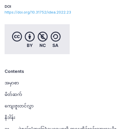
DOI
https://doi.org/10.31752/idea.2022.23
Contents
အမှာစာ
မိတ်ဆက်
ကျေးဇူးတင်လွှာ
နိဒါန်း
၁။ ဖွဲ့စည်းပုံအခြေခံဥပဒေများရှိ ဌာနေတိုင်းရင်းသားလူမျိုး