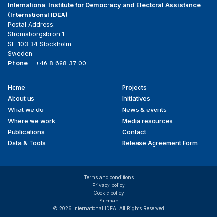
International Institute for Democracy and Electoral Assistance
(International IDEA)
Postal Address:
Strömsborgsbron 1
SE-103 34 Stockholm
Sweden
Phone
+46 8 698 37 00
Home
Projects
Footer
About us
Initiatives
menu
What we do
News & events
Where we work
Media resources
Publications
Contact
Data & Tools
Release Agreement Form
Terms and conditions
Privacy policy
Cookie policy
Sitemap
© 2026 International IDEA. All Rights Reserved