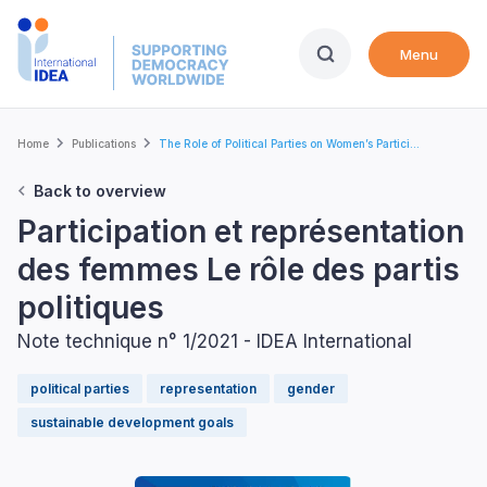
Skip
to
Menu
main
content
Breadcrumb
Home
Publications
The Role of Political Parties on Women’s Partici...
Back to overview
Participation et représentation
des femmes Le rôle des partis
politiques
Note technique n° 1/2021 - IDEA International
political parties
representation
gender
sustainable development goals