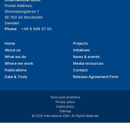
Postal Address:
Strömsborgsbron 1
SE-103 34 Stockholm
Sweden
Phone
+46 8 698 37 00
Home
Projects
Footer
About us
Initiatives
menu
What we do
News & events
Where we work
Media resources
Publications
Contact
Data & Tools
Release Agreement Form
Terms and conditions
Privacy policy
Cookie policy
Sitemap
© 2026 International IDEA. All Rights Reserved