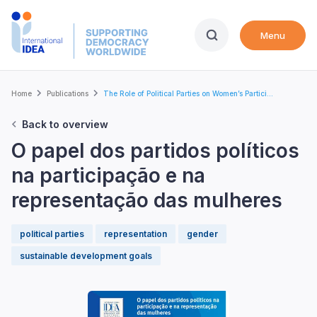
Skip
to
Menu
main
content
Breadcrumb
Home
Publications
The Role of Political Parties on Women’s Partici...
Back to overview
O papel dos partidos políticos
na participação e na
representação das mulheres
political parties
representation
gender
sustainable development goals