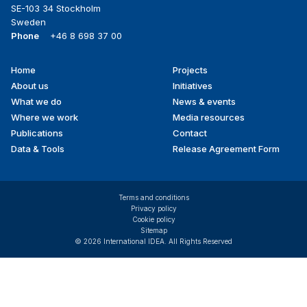
SE-103 34 Stockholm
Sweden
Phone
+46 8 698 37 00
Home
Projects
Footer
About us
Initiatives
menu
What we do
News & events
Where we work
Media resources
Publications
Contact
Data & Tools
Release Agreement Form
Terms and conditions
Privacy policy
Cookie policy
Sitemap
© 2026 International IDEA. All Rights Reserved