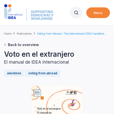
Skip
to
Menu
main
content
Breadcrumb
Home
Publications
Voting from Abroad: The International IDEA Handboo...
Back to overview
Voto en el extranjero
El manual de IDEA Internacional
elections
voting from abroad