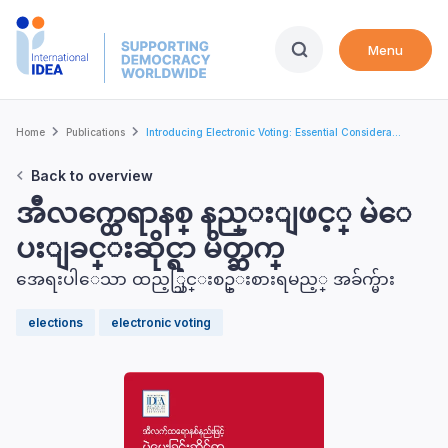
Skip
to
Menu
main
content
Breadcrumb
Home
Publications
Introducing Electronic Voting: Essential Considera...
Back to overview
အီလက္ထေရာနစ္ နည္းျဖင့္ မဲေ
ပးျခင္းဆိုင္ရာ မိတ္ဆက္
အေရးပါေသာ ထည့္သြင္းစဥ္းစားရမည့္ အခ်က္မ်ား
elections
electronic voting