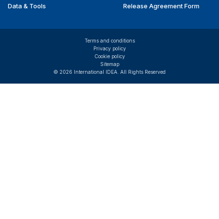
Data & Tools
Release Agreement Form
Terms and conditions
Privacy policy
Cookie policy
Sitemap
© 2026 International IDEA. All Rights Reserved