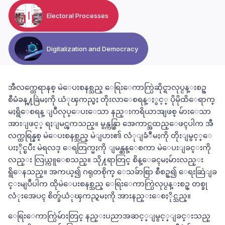
Electoral Processes
Digitalization and Democracy
အီလက္ထေရာနစ္ မဲေပးစနစ္သည္ ေရြးေကာက္ပြဲဆိုင္ရာလုပ္ငန္းစဥ္
စီမံခန္႔ခြဲမႈကို ယံုၾကည္မႈ တိုးလာေစရန္ႏွင့္ ပိုမိုထိေရာက္
မႈရွိေစရန္ ျပဳလုပ္ေပးေသာ နည္းကရိယာအျဖစ္ မ်ားေသာ
အားျဖင့္ ရႈျမင္ၾကသည္။ မွန္ကန္စြာ အေကာင္အထည္ေဖၚပါက အီ
လက္ထရြန္နစ္ မဲေပးစနစ္သည္ မဲျပား၏ လံုျခံဳမႈကို တိုးျမွင့္ေ
ပးႏိုင္ၿပီး မဲရလဒ္ ေရတြက္မႈကို ျမန္ဆန္ေစကာ မဲေပးျခင္းကို
လည္း လြယ္ကူေစသည္။ သို႔ရာတြင္ စိန္ေခၚမႈမ်ားလည္း
ရွိေနသည္။ အကယ္၍ ဂရုတစိုက္ ေသခ်ာစြာ စီစဥ္၍ ေရးဆြဲျခ
င္းမျပဳပါက ထိုမဲေပးစနစ္သည္ ေရြးေကာက္ပြဲလုပ္ငန္းစဥ္ တစ္ခု
လံုးအေပၚ စိတ္ခ်ယံုၾကည္ရမႈကို အားနည္းေစႏိုင္သည္။
ေရြးေကာက္ပြဲမ်ားတြင္ နည္းပညာအဆင့္ျမွင့္ျခင္းသည္