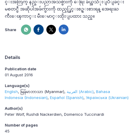
င္းအတြက္ နည္းပညာအသစ္မ်ားကို ေရြး ခ်ယ္အသံုးျပဳျခင္း
မစတင္မီ အဆိုပါအခ်က္မ်ားကို ထည့္သြင္းစဥ္းစားရန္ အေရးႀ
ကီးေၾကာင္း မီးေမာင္းထိုးျပထား သည္။
Share
Details
Publication date
01 August 2016
Language(s)
English
မြန်မာဘာသာ (Myanmar)
العربية (Arabic)
Bahasa
Indonesia (Indonesian)
Español (Spanish)
Українська (Ukrainian)
Author(s)
Peter Wolf, Rushdi Nackerdien, Domenico Tuccinardi
Number of pages
45