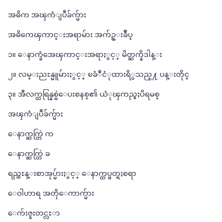
အဓိက အၾကံျပဳခ်က္မ်ား
အဓိကေၾကာင္းအရာမ်ား အက်ဥ္းခ်ဳပ္
၁။ ေနာက္ခံအေၾကာင္းအရာႏွင့္ မိတ္ဆက္နိဒါန္း
၂။ လမ္းညႊန္မူမ်ားႏွင့္ ၿခံဳငံုထားရိွသည္႔ ပန္းတိုင္
၃။ အီလက္ထရြန္နစ္မဲေပးစနစ္၏ ယံုၾကည္မႈပိရမစ္
အၾကံျပဳခ်က္မ်ား
ေနာက္ဆက္တြဲ က
ေနာက္ဆက္တြဲ ခ
ရည္ညႊန္းစာအုပ္မ်ားႏွင့္ ေနာက္ထပ္ဖတ္ရႈစရာ
ေဝါဟာရ အတိုေကာက္မ်ား
ေက်းဇူးတင္လႊာ