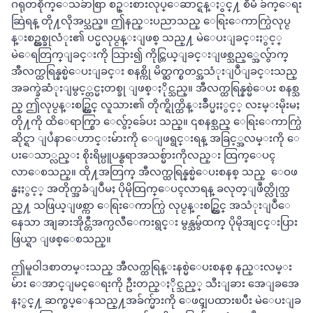
ဂရုတစိုက္ေသခ်ာစြာ စဥ္းစားလုပ္ေဆာင္ရန္ႏွင္႔ စီမံ ခ်က္ေရး
ဆြဲရန္ တို႔လိုအပ္သည္။ ဤနည္းပညာသည္ ေရြးေကာက္ပြဲလုပ္င
န္းစဥ္တစ္ခုလံုး၏ ပင္မလုပ္ငန္းျဖစ္ သည္႔ မဲေပးျခင္းႏွင့္
မဲေရတြက္ျခင္းကို သြား၍ ကိုင္တြယ္ျခင္းျဖစ္သည့္အေလွ်ာက္
အီလက္ထရြန္နစ္မဲေပးျခင္း စနစ္ကို မိတ္ဆက္စတင္အသံုးျပဳျခင္းသည္
အခက္ခဲဆံုးျမွင့္တင္မႈတစ္ခု ျဖစ္ႏိုင္သည္။ အီလက္ထရြန္နစ္မဲေပး စနစ္သ
ည္ ဤလုပ္ငန္းစဥ္တြင္ လူသား၏ တိုက္ရိုက္ထိန္းခ်ဳပ္မႈႏွင့္ လႊမ္းမိုးမႈ
တို႔ကို ထိေရာက္စြာ ေလွ်ာ့ခ်ေပး သည္။ ၎စနစ္သည္ ေရြးေကာက္ပြဲ
ဆိုင္ရာ ျပႆနာေဟာင္းမ်ားကို ေျဖရွင္းရန္ အခြင့္အလမ္းကို ေ
ပးေသာ္လည္း စိုးရိမ္ပူပန္စရာအသစ္မ်ားကိုလည္း ထြက္ေပၚ
လာေစသည္။ ထို႔အတြက္ အီလက္ထရြန္နစ္မဲေပးစနစ္ သည္ ေဝဖ
န္မႈႏွင့္ အတိုက္အခံျပဳမႈ ပိုမိုထြက္ေပၚလာရန္ ခလုတ္ျဖဳတ္လိုက္သ
ည္႔ သဖြယ္ျဖစ္ကာ ေရြးေကာက္ပြဲ လုပ္ငန္းစဥ္တြင္ အသံုးျပဳေ
နေသာ အျခားအိုင္တီအက္ပလီေကးရွင္း မွန္သမွ်ထက္ ပိုမိုအျငင္းပြား
ဖြယ္ရာ ျဖစ္ေစသည္။
ဤမူဝါဒစာတမ္းသည္ အီလက္ထရြန္းနစ္မဲေပးစနစ္ နည္းလမ္း
မ်ား ေအာင္ျမင္ေရးကို ဦးတည္ႏိုင္သည့္ သီးျခား အေျခအေ
နႏွင္႔ ဆက္စပ္ေနသည္႔အခ်က္မ်ားကို ေဖၚျပထားၿပီး မဲေပးျခ