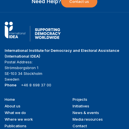
Need Help?
Contact us
International Institute for Democracy and Electoral Assistance
(International IDEA)
Postal Address:
Strömsborgsbron 1
SE-103 34 Stockholm
Sweden
Phone
+46 8 698 37 00
Home
Projects
Footer
About us
Initiatives
menu
What we do
News & events
Where we work
Media resources
Publications
Contact