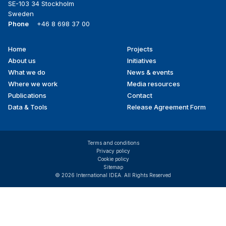
SE-103 34 Stockholm
Sweden
Phone
+46 8 698 37 00
Home
Projects
Footer
About us
Initiatives
menu
What we do
News & events
Where we work
Media resources
Publications
Contact
Data & Tools
Release Agreement Form
Terms and conditions
Privacy policy
Cookie policy
Sitemap
© 2026 International IDEA. All Rights Reserved