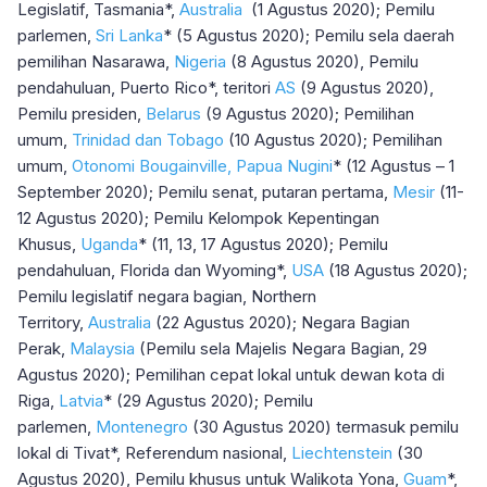
Legislatif, Tasmania*,
Australia
(1 Agustus 2020); Pemilu
parlemen,
Sri Lanka
* (5 Agustus 2020); Pemilu sela daerah
pemilihan Nasarawa,
Nigeria
(8 Agustus 2020), Pemilu
pendahuluan, Puerto Rico*, teritori
AS
(9 Agustus 2020),
Pemilu presiden,
Belarus
(9 Agustus 2020); Pemilihan
umum,
Trinidad dan Tobago
(10 Agustus 2020); Pemilihan
umum,
Otonomi Bougainville, Papua Nugini
* (12 Agustus – 1
September 2020); Pemilu senat, putaran pertama,
Mesir
(11-
12 Agustus 2020); Pemilu Kelompok Kepentingan
Khusus,
Uganda
* (11, 13, 17 Agustus 2020); Pemilu
pendahuluan, Florida dan Wyoming*,
USA
(18 Agustus 2020);
Pemilu legislatif negara bagian, Northern
Territory,
Australia
(22 Agustus 2020); Negara Bagian
Perak,
Malaysia
(Pemilu sela Majelis Negara Bagian, 29
Agustus 2020); Pemilihan cepat lokal untuk dewan kota di
Riga,
Latvia
* (29 Agustus 2020); Pemilu
parlemen,
Montenegro
(30 Agustus 2020) termasuk pemilu
lokal di Tivat*, Referendum nasional,
Liechtenstein
(30
Agustus 2020), Pemilu khusus untuk Walikota Yona,
Guam
*,