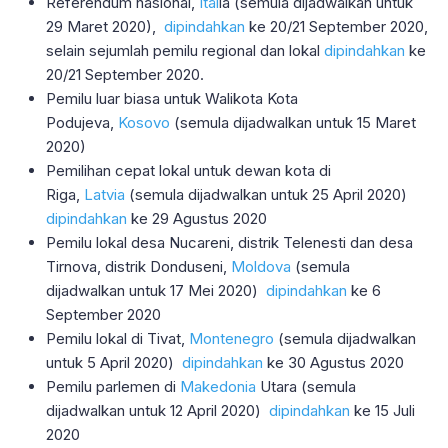
Referendum nasional,
Ital
ia (semula dijadwalkan untuk
29 Maret 2020),
dipindahkan
ke 20/21 September 2020,
selain sejumlah pemilu regional dan lokal
dipindahkan
ke
20/21 September 2020.
Pemilu luar biasa untuk Walikota Kota
Podujeva,
Kosovo
(semula dijadwalkan untuk 15 Maret
2020)
Pemilihan cepat lokal untuk dewan kota di
Riga,
Latvia
(semula dijadwalkan untuk 25 April 2020)
dipindahkan
ke 29 Agustus 2020
Pemilu lokal desa Nucareni, distrik Telenesti dan desa
Tirnova, distrik Donduseni,
Moldova
(semula
dijadwalkan untuk 17 Mei 2020)
dipindahkan
ke 6
September 2020
Pemilu lokal di Tivat,
Montenegro
(semula dijadwalkan
untuk 5 April 2020)
dipindahkan
ke 30 Agustus 2020
Pemilu parlemen di
Makedonia
Utara (semula
dijadwalkan untuk 12 April 2020)
dipindahkan
ke 15 Juli
2020