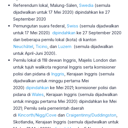
Referendum lokal, Malung-Sälen,
Swedia
​ (semula
dijadwalkan untuk 17 Mei 2020) dipindahkan ke 27
September 2020
Pemungutan suara federal,
Swiss
(semula dijadwalkan
untuk 17 Mei 2020)
dipindahkan
ke 27 September 2020
dan beberapa pemilu lokal (kota) di kanton
Neuchâtel
,
Ticino
, dan
Luzern
(semula dijadwalkan
untuk April-Juni 2020).
Pemilu lokal di 118 dewan Inggris, Majelis London dan
untuk tujuh walikota regional Inggris serta komisioner
polisi dan pidana di
Inggris
, Kerajaan Inggris (semula
dijadwalkan untuk minggu pertama Mei
2020)
dipindahkan
ke Mei 2021; komisioner polisi dan
pidana di
Wales
, Kerajaan Inggris (semula dijadwalkan
untuk minggu pertama Mei 2020) dipindahkan ke Mei
2021; Pemilu sela pemerintah daerah
di
Kincorth/Nigg/Cove
dan
Craigentinny/Duddingston
,
Skotlandia, Kerajaan Inggris (semula dijadwalkan untuk