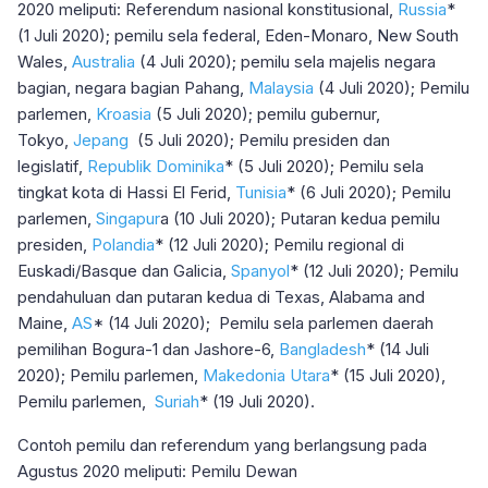
2020 meliputi: Referendum nasional konstitusional,
Russia
*
(1 Juli 2020); pemilu sela federal, Eden-Monaro, New South
Wales,
Australia
(4 Juli 2020); pemilu sela majelis negara
bagian, negara bagian Pahang,
Malaysia
(4 Juli 2020); Pemilu
parlemen,
Kroasia
(5 Juli 2020); pemilu gubernur,
Tokyo,
Jepang
(5 Juli 2020); Pemilu presiden dan
legislatif,
Republik Dominika
* (5 Juli 2020); Pemilu sela
tingkat kota di Hassi El Ferid,
Tunisia
* (6 Juli 2020); Pemilu
parlemen,
Singapur
a (10 Juli 2020); Putaran kedua pemilu
presiden,
Polandia
* (12 Juli 2020); Pemilu regional di
Euskadi/Basque dan Galicia,
Spanyol
* (12 Juli 2020); Pemilu
pendahuluan dan putaran kedua di Texas, Alabama and
Maine,
AS
* (14 Juli 2020); Pemilu sela parlemen daerah
pemilihan Bogura-1 dan Jashore-6,
Bangladesh
* (14 Juli
2020); Pemilu parlemen,
Makedonia Utara
* (15 Juli 2020),
Pemilu parlemen,
Suriah
* (19 Juli 2020).
Contoh pemilu dan referendum yang berlangsung pada
Agustus 2020 meliputi: Pemilu Dewan