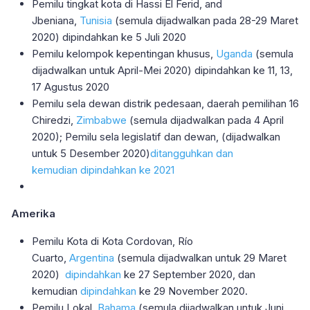
Pemilu tingkat kota di Hassi El Ferid, and
Jbeniana,
Tunisia
(semula dijadwalkan pada 28-29 Maret
2020) dipindahkan ke 5 Juli 2020
Pemilu kelompok kepentingan khusus,
Uganda
(semula
dijadwalkan untuk April-Mei 2020) dipindahkan ke 11, 13,
17 Agustus 2020
Pemilu sela dewan distrik pedesaan, daerah pemilihan 16
Chiredzi,
Zimbabwe
(semula dijadwalkan pada 4 April
2020); Pemilu sela legislatif dan dewan, (dijadwalkan
untuk 5 Desember 2020)
ditangguhkan dan
kemudian dipindahkan ke 2021
Amerika
Pemilu Kota di Kota Cordovan, Río
Cuarto,
Argentina
(semula dijadwalkan untuk 29 Maret
2020)
dipindahkan
ke 27 September 2020, dan
kemudian
dipindahkan
ke 29 November 2020.
Pemilu Lokal,
Bahama
(semula dijadwalkan untuk Juni