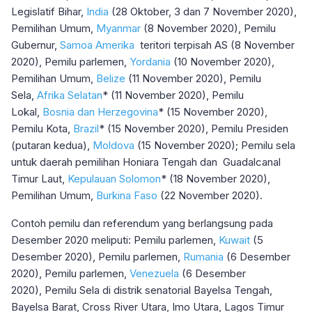
Legislatif Bihar,
India
(28 Oktober, 3 dan 7 November 2020),
Pemilihan Umum,
Myanmar
(8 November 2020), Pemilu
Gubernur,
Samoa Amerika
teritori terpisah AS (8 November
2020), Pemilu parlemen,
Yordania
(10 November 2020),
Pemilihan Umum,
Belize
(11 November 2020), Pemilu
Sela,
Afrika Selatan
* (11 November 2020), Pemilu
Lokal,
Bosnia dan Herzegovina
* (15 November 2020),
Pemilu Kota,
Brazil
* (15 November 2020), Pemilu Presiden
(putaran kedua),
Moldova
(15 November 2020); Pemilu sela
untuk daerah pemilihan Honiara Tengah dan Guadalcanal
Timur Laut,
Kepulauan Solomon
* (18 November 2020),
Pemilihan Umum,
Burkina Faso
(22 November 2020).
Contoh pemilu dan referendum yang berlangsung pada
Desember 2020 meliputi: Pemilu parlemen,
Kuwait
(5
Desember 2020), Pemilu parlemen,
Rumania
(6 Desember
2020), Pemilu parlemen,
Venezuela
(6 Desember
2020), Pemilu Sela di distrik senatorial Bayelsa Tengah,
Bayelsa Barat, Cross River Utara, Imo Utara, Lagos Timur