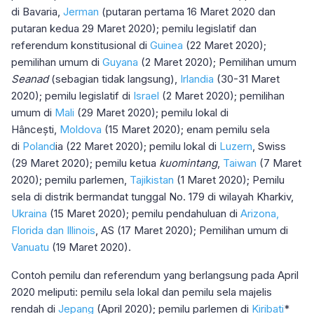
di Bavaria,
Jerman
(putaran pertama 16 Maret 2020 dan
putaran kedua 29 Maret 2020); pemilu legislatif dan
referendum konstitusional di
Guinea
(22 Maret 2020);
pemilihan umum di
Guyana
(2 Maret 2020); Pemilihan umum
Seanad
(sebagian tidak langsung),
Irlandia
(30-31 Maret
2020); pemilu legislatif di
Israel
(2 Maret 2020); pemilihan
umum di
Mali
(29 Maret 2020); pemilu lokal di
Hâncești,
Moldova
(15 Maret 2020); enam pemilu sela
di
Poland
ia (22 Maret 2020); pemilu lokal di
Luzern
, Swiss
(29 Maret 2020); pemilu ketua
kuomintang
,
Taiwan
(7 Maret
2020); pemilu parlemen,
Tajikistan
(1 Maret 2020); Pemilu
sela di distrik bermandat tunggal No. 179 di wilayah Kharkiv,
Ukraina
(15 Maret 2020); pemilu pendahuluan di
Arizona,
Florida dan Illinois
, AS (17 Maret 2020); Pemilihan umum di
Vanuatu
(19 Maret 2020).
Contoh pemilu dan referendum yang berlangsung pada April
2020 meliputi: pemilu sela lokal dan pemilu sela majelis
rendah di
Jepang
(April 2020); pemilu parlemen di
Kiribati
*