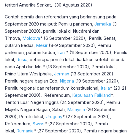
teritori Amerika Serikat, (30 Agustus 2020)
Contoh pemilu dan referendum yang berlangsung pada
September 2020 meliputi: Pemilu parlemen,
Jamaika
(3
September 2020), pemilu lokal di Nucăreni dan
Tîrnova,
Moldova
* (6 September 2020), Pemilu Senat,
putaran kedua,
Mesir
(8-9 September 2020), Pemilu
parlemen, putaran kedua,
Iran
* (11 September 2020), Pemilu
lokal,
Rusia
, beberapa pemilu lokal diadakan setelah ditunda
pada April dan Mei* (13 September 2020), Pemilu lokal,
Rhine Utara Westphalia,
Jerman
(13 September 2020);
Pemilu negara bagian Edo,
Nigeria
(19 September 2020),
Pemilu regional dan referendum konstitusional,
Italia
* (20-21
September 2020); Referendum,
Kepulauan Falkland
*,
Teritori Luar Negeri Inggris (24 September 2020), Pemilu
Majelis Negara Bagian, Sabah,
Malaysia
(26 September
2020), Pemilu lokal,
Uruguay
* (27 September 2020),
Referendum,
Swiss
* (27 September 2020), Pemilu
lokal,
Rumania
* (27 September 2020), Pemilu negara bagian