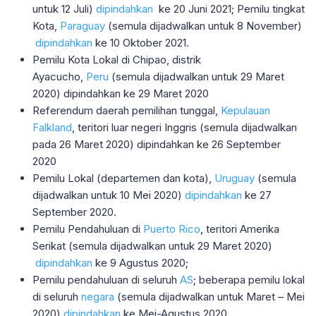
untuk 12 Juli)
dipindahkan
ke 20 Juni 2021; Pemilu tingkat
Kota,
Paraguay
(semula dijadwalkan untuk 8 November)
dipindahkan
ke 10 Oktober 2021.
Pemilu Kota Lokal di Chipao, distrik
Ayacucho,
Peru
(semula dijadwalkan untuk 29 Maret
2020) dipindahkan ke 29 Maret 2020
Referendum daerah pemilihan tunggal,
Kepulauan
Falkland
, teritori luar negeri Inggris (semula dijadwalkan
pada 26 Maret 2020) dipindahkan ke 26 September
2020
Pemilu Lokal (departemen dan kota),
Uruguay
(semula
dijadwalkan untuk 10 Mei 2020)
dipindahkan
ke 27
September 2020.
Pemilu Pendahuluan di
Puerto Rico
, teritori Amerika
Serikat (semula dijadwalkan untuk 29 Maret 2020)
dipindahkan
ke 9 Agustus 2020;
Pemilu pendahuluan di seluruh
AS
; beberapa pemilu lokal
di seluruh
negara
(semula dijadwalkan untuk Maret – Mei
2020)
dipindahkan
ke Mei-Agustus 2020.