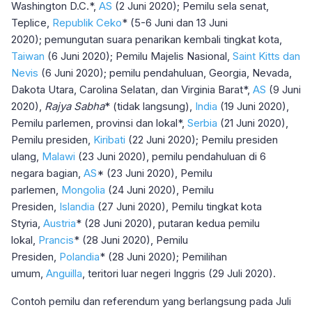
Washington D.C.*,
AS
(2 Juni 2020); Pemilu sela senat,
Teplice,
Republik Ceko
* (5-6 Juni dan 13 Juni
2020); pemungutan suara penarikan kembali tingkat kota,
Taiwan
(6 Juni 2020); Pemilu Majelis Nasional,
Saint Kitts dan
Nevis
(6 Juni 2020); pemilu pendahuluan, Georgia, Nevada,
Dakota Utara, Carolina Selatan, dan Virginia Barat*,
AS
(9 Juni
2020),
Rajya Sabha
* (tidak langsung),
India
(19 Juni 2020),
Pemilu parlemen, provinsi dan lokal*,
Serbia
(21 Juni 2020),
Pemilu presiden,
Kiribati
(22 Juni 2020); Pemilu presiden
ulang,
Malawi
(23 Juni 2020), pemilu pendahuluan di 6
negara bagian,
AS
* (23 Juni 2020), Pemilu
parlemen,
Mongolia
(24 Juni 2020), Pemilu
Presiden,
Islandia
(27 Juni 2020), Pemilu tingkat kota
Styria,
Austria
* (28 Juni 2020), putaran kedua pemilu
lokal,
Prancis
* (28 Juni 2020), Pemilu
Presiden,
Polandia
* (28 Juni 2020); Pemilihan
umum,
Anguilla
, teritori luar negeri Inggris (29 Juli 2020).
Contoh pemilu dan referendum yang berlangsung pada Juli