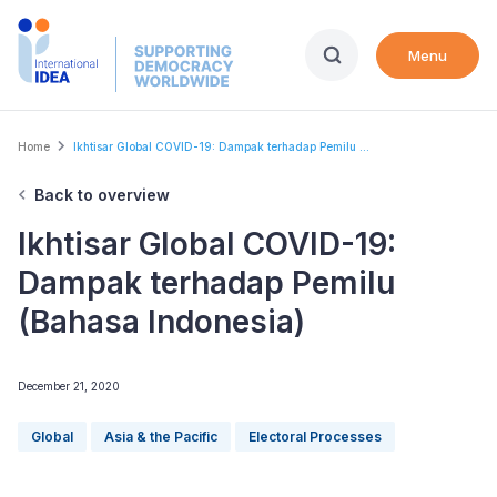
Skip
to
Menu
main
content
Breadcrumb
Home
Ikhtisar Global COVID-19: Dampak terhadap Pemilu ...
Back to overview
Ikhtisar Global COVID-19:
Dampak terhadap Pemilu
(Bahasa Indonesia)
December 21, 2020
Global
Asia & the Pacific
Electoral Processes