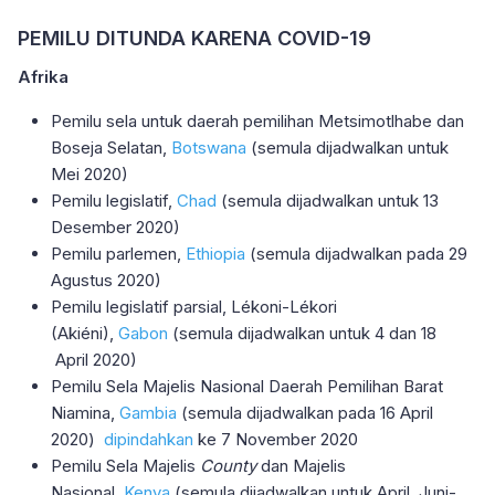
PEMILU DITUNDA KARENA COVID-19
Afrika
Pemilu sela untuk daerah pemilihan Metsimotlhabe dan
Boseja Selatan,
Botswana
(semula dijadwalkan untuk
Mei 2020)
Pemilu legislatif,
Chad
(semula dijadwalkan untuk 13
Desember 2020)
Pemilu parlemen,
Ethiopia
(semula dijadwalkan pada 29
Agustus 2020)
Pemilu legislatif parsial, Lékoni-Lékori
(Akiéni),
Gabon
(semula dijadwalkan untuk 4 dan 18
April 2020)
Pemilu Sela Majelis Nasional Daerah Pemilihan Barat
Niamina,
Gambia
(semula dijadwalkan pada 16 April
2020)
dipindahkan
ke 7 November 2020
Pemilu Sela Majelis
County
dan Majelis
Nasional,
Kenya
(semula dijadwalkan untuk April, Juni-