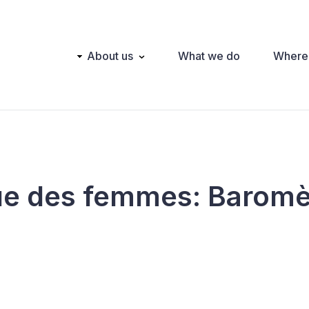
Main
About us
What we do
Where
navigation
ique des femmes: Baromè