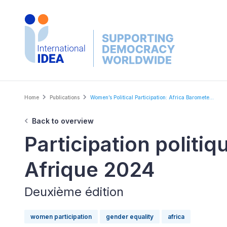
Skip
to
main
content
Breadcrumb
Home
Publications
Women’s Political Participation: Africa Baromete...
Back to overview
Participation polit
Afrique 2024
Deuxième édition
women participation
gender equality
africa