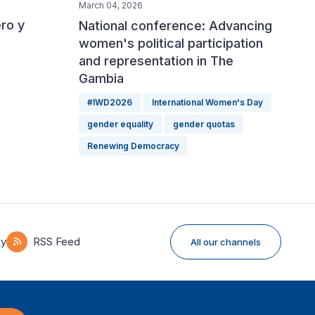
March 04, 2026
ero y
National conference: Advancing
women's political participation
and representation in The
Gambia
#IWD2026
International Women's Day
gender equality
gender quotas
Renewing Democracy
ky
RSS Feed
All our channels