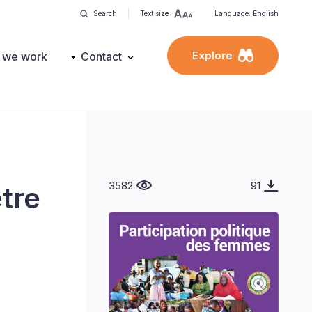
Search
Text size
Language: English
Explore
 we work
Contact
3582
91
tre