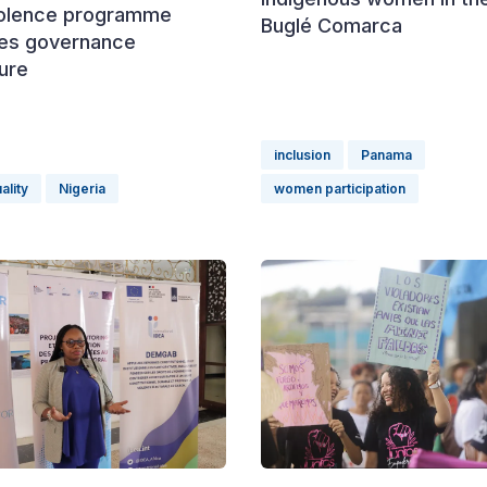
olence programme
Buglé Comarca
hes governance
ure
inclusion
Panama
ality
Nigeria
women participation