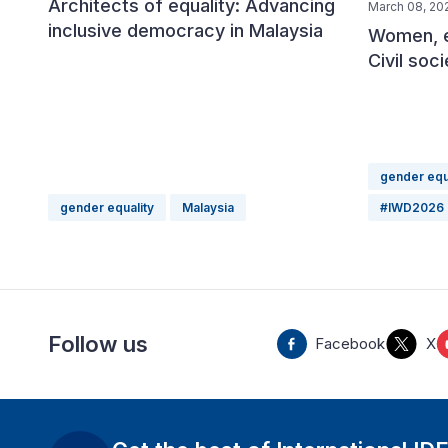
Architects of equality: Advancing
March 08, 20
inclusive democracy in Malaysia
Women, e
Civil soc
gender equ
gender equality
Malaysia
#IWD2026
Follow us
Facebook
X