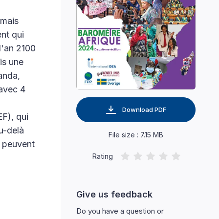
 mais
nt qui
l'an 2100
is une
anda,
 avec 4
Download PDF
F), qui
u-delà
File size : 7.15 MB
i peuvent
Rating
Give us feedback
Do you have a question or