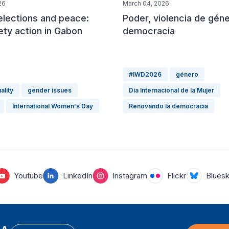
March 04, 2026
26
Poder, violencia de gén
lections and peace:
democracia
iety action in Gabon
#IWD2026
género
ality
gender issues
Día Internacional de la Mujer
International Women's Day
Renovando la democracia
Youtube
LinkedIn
Instagram
Flickr
Blues