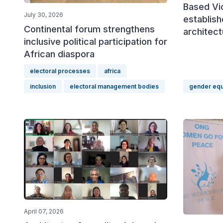
Based Vi
July 30, 2026
establis
Continental forum strengthens
architect
inclusive political participation for
African diaspora
electoral processes
africa
inclusion
electoral management bodies
gender equ
April 07, 2026