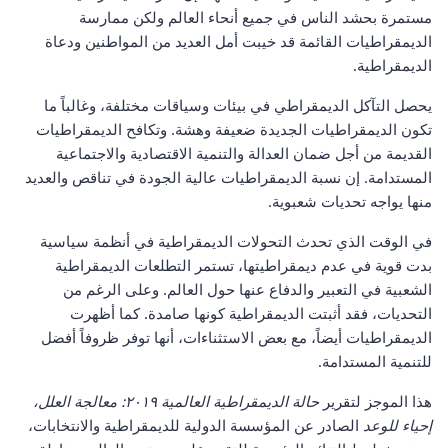
مستمرة بحشد الناس في جميع أنحاء العالم ولكن ممارسة
الديمقراطيات القائمة قد خيبت أمل العديد من المواطنين ودعاة
.
الديمقراطية
يحصل التآكل الديمقراطي في بيئات وسياقات مختلفة، وغالباً ما
تكون الديمقراطيات الجديدة ضعيفة وهشة. وتكافح الديمقراطيات
القديمة من أجل ضمان العدالة والتنمية الاقتصادية والاجتماعية
المستدامة. إن نسبة الديمقراطيات عالية الجودة في تناقص والعديد
.
منها يواجه تحديات شعبوية
في الوقت الذي تحدث التحولات الديمقراطية في أنظمة سياسية
بدت قوية في عدم ديمقراطيتها، تستمر التطلعات الديمقراطية
الشعبية في التعبير والدفاع عنها حول العالم. وعلى الرغم من
التحديات، فقد أثبتت الديمقراطية كونها صامدة. كما أظهرت
الديمقراطيات أيضاً، مع بعض الاستثناءات، أنها توفر ظروفاً أفضل
.
للتنمية المستدامة
هذا الموجز لتقرير
حالة الديمقراطية العالمية ٢٠١٩: معالجة العلل،
إحياء للوعد
الصادر عن المؤسسة الدولية للديمقراطية والانتخابات،