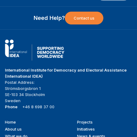
Need Help?
Contact us
International Institute for Democracy and Electoral Assistance
(International IDEA)
Postal Address:
Strömsborgsbron 1
SE-103 34 Stockholm
Sweden
Phone
+46 8 698 37 00
Home
Projects
Footer
About us
Initiatives
menu
What we do
News & events