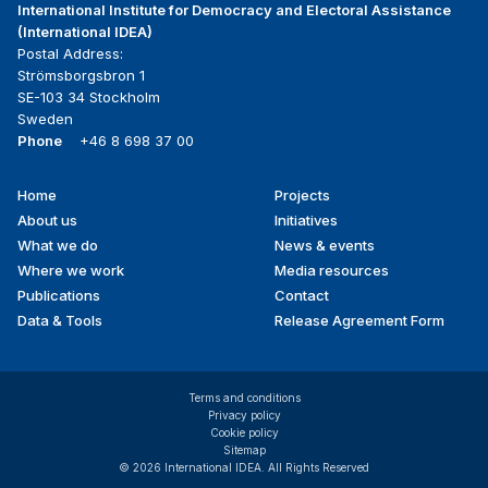
International Institute for Democracy and Electoral Assistance
(International IDEA)
Postal Address:
Strömsborgsbron 1
SE-103 34 Stockholm
Sweden
Phone
+46 8 698 37 00
Home
Projects
Footer
About us
Initiatives
menu
What we do
News & events
Where we work
Media resources
Publications
Contact
Data & Tools
Release Agreement Form
Terms and conditions
Privacy policy
Cookie policy
Sitemap
© 2026 International IDEA. All Rights Reserved