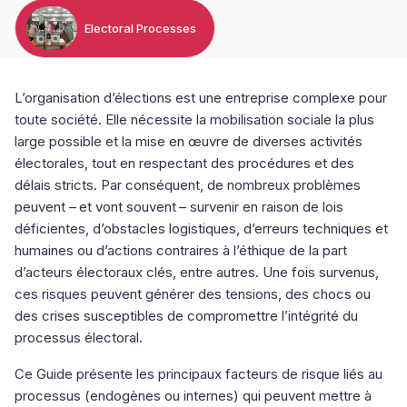
Electoral Processes
L’organisation d’élections est une entreprise complexe pour
toute société. Elle nécessite la mobilisation sociale la plus
large possible et la mise en œuvre de diverses activités
électorales, tout en respectant des procédures et des
délais stricts. Par conséquent, de nombreux problèmes
peuvent –
et vont souvent
–
survenir en raison de lois
d
é
ficientes, d
’
obstacles logistiques, d
’
erreurs techniques et
humaines ou d
’
actions contraires
à
l
’é
thique de la part
d
’
acteurs
é
lectoraux cl
é
s, entre autres. Une fois survenus,
ces risques peuvent générer des tensions, des chocs ou
des crises susceptibles de compromettre l’intégrité du
processus électoral.
Ce Guide présente les principaux facteurs de risque liés au
processus (endogènes ou internes) qui peuvent mettre à