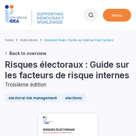
Skip
to
Menu
main
content
Breadcrumb
Home
Publications
Electoral Risks: Guide on Internal Risk Factors
Back to overview
Risques électoraux : Guide sur
les facteurs de risque internes
Troisième édition
electoral risk management
elections