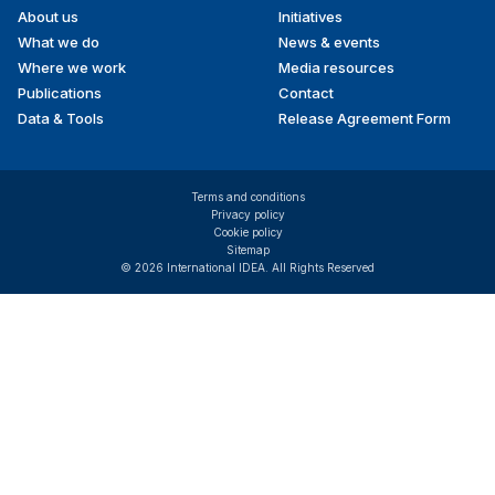
About us
Initiatives
menu
What we do
News & events
Where we work
Media resources
Publications
Contact
Data & Tools
Release Agreement Form
Terms and conditions
Privacy policy
Cookie policy
Sitemap
© 2026 International IDEA. All Rights Reserved