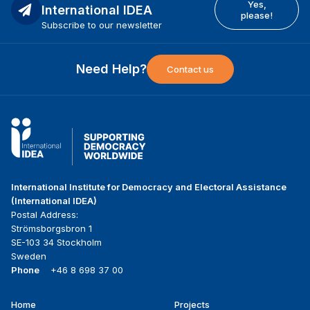
Yes,
International IDEA
please!
Subscribe to our newsletter
Need Help?
Contact us
International Institute for Democracy and Electoral Assistance
(International IDEA)
Postal Address:
Strömsborgsbron 1
SE-103 34 Stockholm
Sweden
Phone
+46 8 698 37 00
Home
Projects
Footer