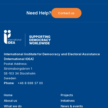
Need Help?
Contact us
International Institute for Democracy and Electoral Assistance
(International IDEA)
Postal Address:
Strömsborgsbron 1
SE-103 34 Stockholm
Sweden
Phone
+46 8 698 37 00
Home
Projects
Footer
About us
Initiatives
menu
What we do
News & events