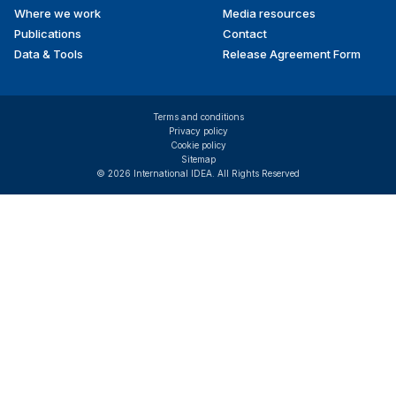
Where we work
Media resources
Publications
Contact
Data & Tools
Release Agreement Form
Terms and conditions
Privacy policy
Cookie policy
Sitemap
© 2026 International IDEA. All Rights Reserved