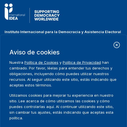
Instituto Internacional para la Democracia y Asistencia Electoral
(IDEA Internacional)
Dirección:
Strömsborgsbron 1
Aviso de cookies
SE-103 34 Estocolmo
Suecia
Nuestra
Política de Cookies
y
Política de Privacidad
han
Teléfono
+46 8 698 37 00
cambiado. Por favor, léelas para entender tus derechos y
obligaciones, incluyendo cómo puedes utilizar nuestros
recursos. Al seguir utilizando este sitio, estás indicando que
Inicio
Projectos
Footer
aceptas estos términos.
Sobre nosotros
Iniciativas
menu
Qué hacemos
Noticias y eventos
Utilizamos cookies para mejorar tu experiencia en nuestro
Dónde trabajamos
Prensa
sitio. Lee acerca de cómo utilizamos las cookies y cómo
Publicaciones
Contact
puedes controlarlas aquí. Al continuar utilizando este sitio,
sin cambiar tus ajustes, estás indicando que aceptas esta
Datos y herramientas
Release Agreement Form
política.