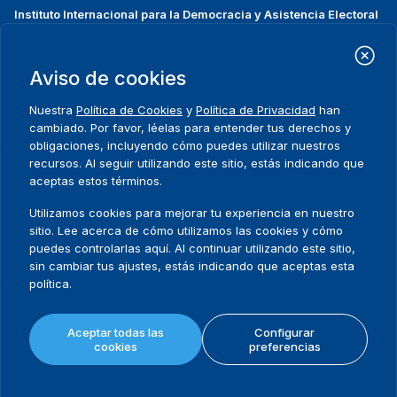
Instituto Internacional para la Democracia y Asistencia Electoral
(IDEA Internacional)
Dirección:
Strömsborgsbron 1
Aviso de cookies
SE-103 34 Estocolmo
Suecia
Nuestra
Política de Cookies
y
Política de Privacidad
han
Teléfono
+46 8 698 37 00
cambiado. Por favor, léelas para entender tus derechos y
obligaciones, incluyendo cómo puedes utilizar nuestros
recursos. Al seguir utilizando este sitio, estás indicando que
Inicio
Projectos
Footer
aceptas estos términos.
Sobre nosotros
Iniciativas
menu
Qué hacemos
Noticias y eventos
Utilizamos cookies para mejorar tu experiencia en nuestro
Dónde trabajamos
Prensa
sitio. Lee acerca de cómo utilizamos las cookies y cómo
Publicaciones
Contact
puedes controlarlas aquí. Al continuar utilizando este sitio,
sin cambiar tus ajustes, estás indicando que aceptas esta
Datos y herramientas
Release Agreement Form
política.
Términos y condiciones
Aceptar todas las
Configurar
Política de privacidad
cookies
preferencias
Mapa del sitio
Política de cookies
© 2026 International IDEA. Todos los derechos reservados