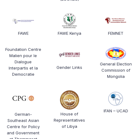
FAWE
FAWE Kenya
FEMNET
Foundation Centre
Malien pour le
Dialogue
General Election
Gender Links
Interpartis et la
Commission of
Democratie
Mongolia
IFAN – UCAD
House of
German-
Representatives
Southeast Asian
of Libya
Centre for Policy
and Government