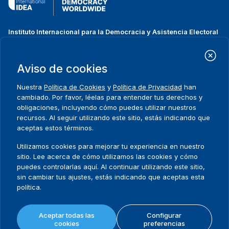
Instituto Internacional para la Democracia y Asistencia Electoral
(IDEA Internacional)
Dirección:
Strömsborgsbron 1
Aviso de cookies
SE-103 34 Estocolmo
Suecia
Nuestra
Política de Cookies
y
Política de Privacidad
han
Teléfono
+46 8 698 37 00
cambiado. Por favor, léelas para entender tus derechos y
obligaciones, incluyendo cómo puedes utilizar nuestros
recursos. Al seguir utilizando este sitio, estás indicando que
Inicio
Projectos
Footer
aceptas estos términos.
Sobre nosotros
Iniciativas
menu
Qué hacemos
Noticias y eventos
Utilizamos cookies para mejorar tu experiencia en nuestro
Dónde trabajamos
Prensa
sitio. Lee acerca de cómo utilizamos las cookies y cómo
Publicaciones
Contact
puedes controlarlas aquí. Al continuar utilizando este sitio,
sin cambiar tus ajustes, estás indicando que aceptas esta
Datos y herramientas
Release Agreement Form
política.
Términos y condiciones
Aceptar todas las
Configurar
Política de privacidad
cookies
preferencias