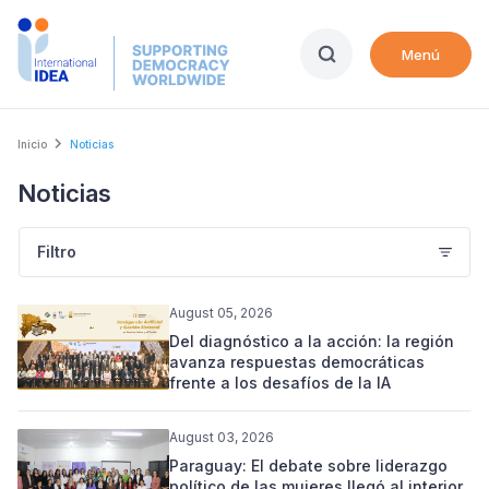
Skip
to
Menú
main
content
Breadcrumb
Inicio
Noticias
Noticias
Filtro
August 05, 2026
Del diagnóstico a la acción: la región
avanza respuestas democráticas
frente a los desafíos de la IA
August 03, 2026
Paraguay: El debate sobre liderazgo
político de las mujeres llegó al interior