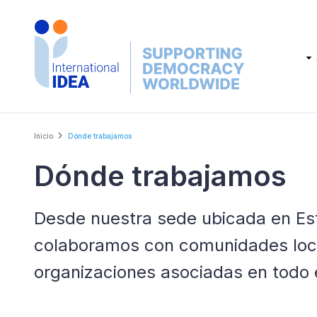
Skip
to
main
Main
content
navig
Breadcrumb
Inicio
Dónde trabajamos
Dónde trabajamos
Desde nuestra sede ubicada en Est
colaboramos con comunidades loca
organizaciones asociadas en todo 