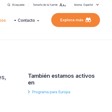
Búsqueda
Tamaño de la fuente
Idioma: Español
Explora más
mos
Contacto
También estamos activos
es,
en
Programa para Europa