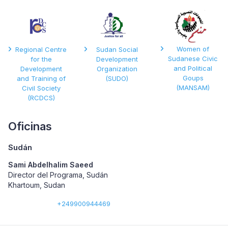
Women of
Regional Centre
Sudan Social
Sudanese Civic
for the
Development
and Political
Development
Organization
Goups
and Training of
(SUDO)
(MANSAM)
Civil Society
(RCDCS)
Oficinas
Sudán
Sami Abdelhalim Saeed
Director del Programa, Sudán
Khartoum, Sudan
+249900944469