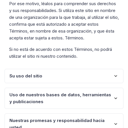
Por ese motivo, léalos para comprender sus derechos
y sus responsabilidades. Si utiliza este sitio en nombre
de una organización para la que trabaja, al utilizar el sitio,
confirma que está autorizado a aceptar estos
Términos, en nombre de esa organización, y que ésta
acepta estar sujeta a estos. Términos.
Si no está de acuerdo con estos Términos, no podrá
utilizar el sitio ni nuestro contenido.
Su uso del sitio
Uso de nuestros bases de datos, herramientas
¿Necesita registrarse para utilizar el sitio?
y publicaciones
Usted es libre de navegar por el sitio y ver nuestros
Datos, Publicaciones y algunas de nuestras
Nuestras promesas y responsabilidad hacia
Herramientas, sin registrarse con nosotros.
¿Quién posee qué?
usted