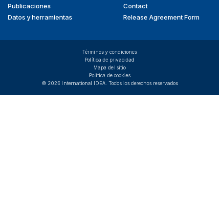
Publicaciones
Contact
Datos y herramientas
Release Agreement Form
Términos y condiciones
Política de privacidad
Mapa del sitio
Política de cookies
© 2026 International IDEA. Todos los derechos reservados