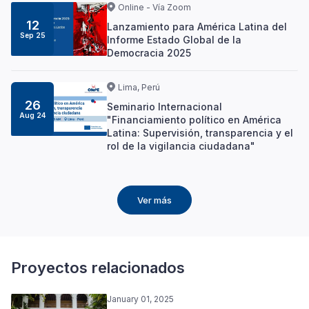
Online - Vía Zoom
12
Lanzamiento para América Latina del
Sep 25
Informe Estado Global de la
Democracia 2025
Lima, Perú
26
Seminario Internacional
Aug 24
"Financiamiento político en América
Latina: Supervisión, transparencia y el
rol de la vigilancia ciudadana"
Ver más
Proyectos relacionados
January 01, 2025