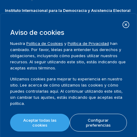
Instituto Internacional para la Democracia y Asistencia Electoral
(IDEA Internacional)
Dirección:
Strömsborgsbron 1
Aviso de cookies
SE-103 34 Estocolmo
Suecia
Nuestra
Política de Cookies
y
Política de Privacidad
han
Teléfono
+46 8 698 37 00
cambiado. Por favor, léelas para entender tus derechos y
obligaciones, incluyendo cómo puedes utilizar nuestros
recursos. Al seguir utilizando este sitio, estás indicando que
Inicio
Projectos
Footer
aceptas estos términos.
Sobre nosotros
Iniciativas
menu
Qué hacemos
Noticias y eventos
Utilizamos cookies para mejorar tu experiencia en nuestro
Dónde trabajamos
Prensa
sitio. Lee acerca de cómo utilizamos las cookies y cómo
Publicaciones
Contact
puedes controlarlas aquí. Al continuar utilizando este sitio,
sin cambiar tus ajustes, estás indicando que aceptas esta
Datos y herramientas
Release Agreement Form
política.
Términos y condiciones
Aceptar todas las
Configurar
Política de privacidad
cookies
preferencias
Mapa del sitio
Política de cookies