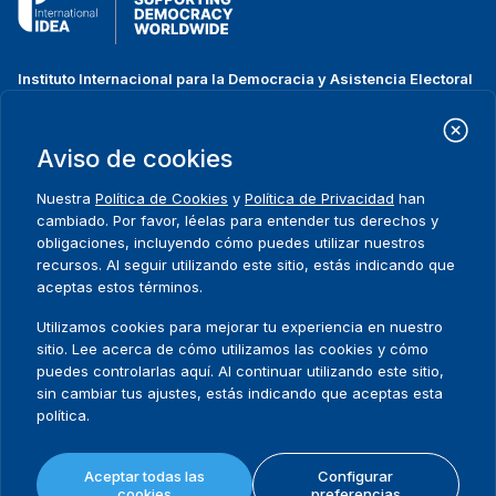
Instituto Internacional para la Democracia y Asistencia Electoral
(IDEA Internacional)
Dirección:
Strömsborgsbron 1
Aviso de cookies
SE-103 34 Estocolmo
Suecia
Nuestra
Política de Cookies
y
Política de Privacidad
han
Teléfono
+46 8 698 37 00
cambiado. Por favor, léelas para entender tus derechos y
obligaciones, incluyendo cómo puedes utilizar nuestros
recursos. Al seguir utilizando este sitio, estás indicando que
Inicio
Projectos
Footer
aceptas estos términos.
Sobre nosotros
Iniciativas
menu
Qué hacemos
Noticias y eventos
Utilizamos cookies para mejorar tu experiencia en nuestro
Dónde trabajamos
Prensa
sitio. Lee acerca de cómo utilizamos las cookies y cómo
Publicaciones
Contact
puedes controlarlas aquí. Al continuar utilizando este sitio,
sin cambiar tus ajustes, estás indicando que aceptas esta
Datos y herramientas
Release Agreement Form
política.
Términos y condiciones
Aceptar todas las
Configurar
Política de privacidad
cookies
preferencias