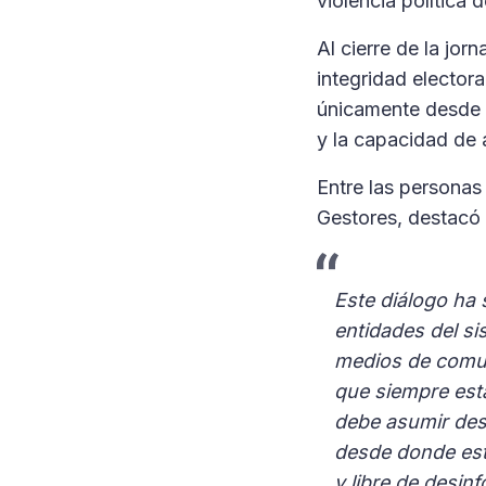
violencia política 
Al cierre de la jo
integridad electora
únicamente desde l
y la capacidad de a
Entre las personas
Gestores, destacó e
Este diálogo ha 
entidades del sis
medios de comun
que siempre está
debe asumir des
desde donde esta
y libre de desin