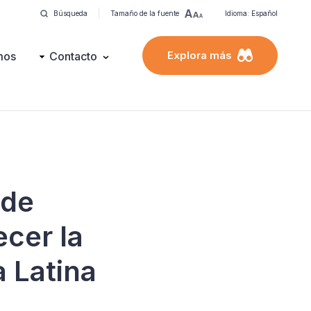
Búsqueda
Tamaño de la fuente
Idioma: Español
Explora más
mos
Contacto
 de
ecer la
a Latina