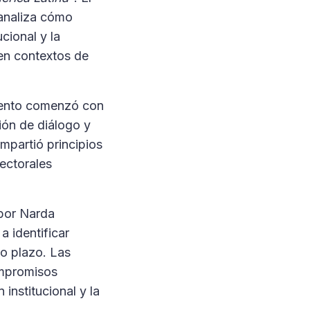
 analiza cómo
cional y la
 en contextos de
gmento comenzó con
ción de diálogo y
mpartió principios
lectorales
 por Narda
a identificar
go plazo. Las
ompromisos
institucional y la