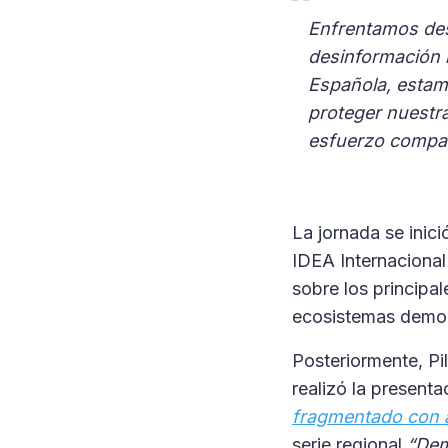
Enfrentamos desa
desinformación h
Española, estam
proteger nuestra
esfuerzo compar
La jornada se inic
IDEA Internacional
sobre los principal
ecosistemas democr
Posteriormente, Pil
realizó la presenta
fragmentado con al
serie regional
“Dem