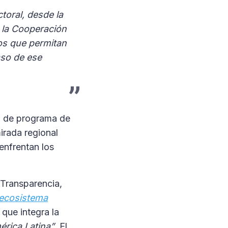
toral, desde la
e la Cooperación
os que permitan
aso de ese
al de programa de
irada regional
 enfrentan los
 Transparencia,
 ecosistema
 que integra la
érica Latina”
. El