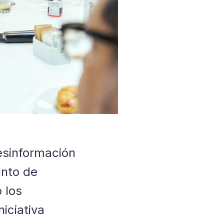
esinformación
unto de
o los
iciativa