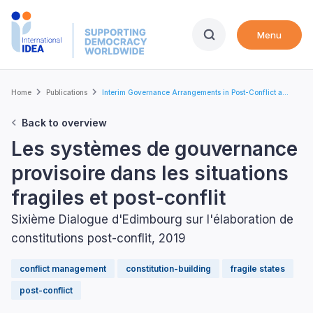
Skip
to
Menu
main
content
Breadcrumb
Home
Publications
Interim Governance Arrangements in Post-Conflict a...
Back to overview
Les systèmes de gouvernance
provisoire dans les situations
fragiles et post-conflit
Sixième Dialogue d'Edimbourg sur l'élaboration de
constitutions post-conflit, 2019
conflict management
constitution-building
fragile states
post-conflict