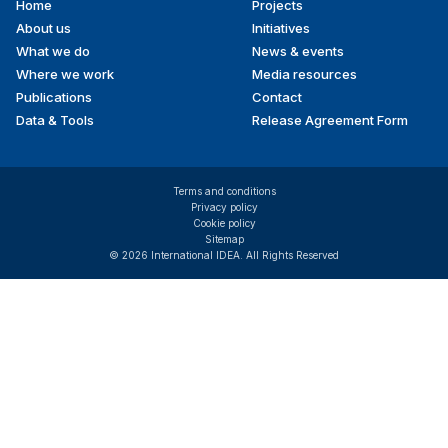
Home
Projects
Footer
About us
Initiatives
menu
What we do
News & events
Where we work
Media resources
Publications
Contact
Data & Tools
Release Agreement Form
Terms and conditions
Privacy policy
Cookie policy
Sitemap
© 2026 International IDEA. All Rights Reserved