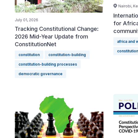
Nairobi, K
Internati
July 01, 2026
for Afric
Tracking Constitutional Change:
communiti
2026 Mid-Year Update from
africa and 
ConstitutionNet
constitutio
constitution
constitution-building
constitution-building processes
democratic governance