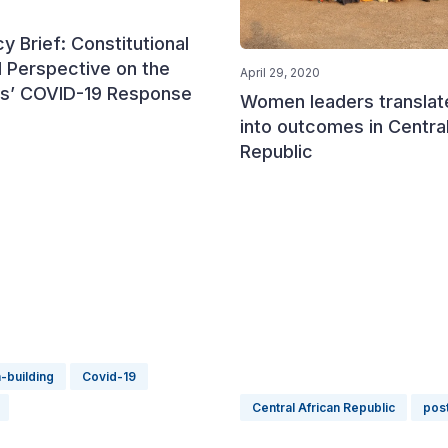
y Brief: Constitutional
l Perspective on the
April 29, 2020
nes’ COVID-19 Response
Women leaders translate
into outcomes in Centra
Republic
n-building
Covid-19
Central African Republic
post