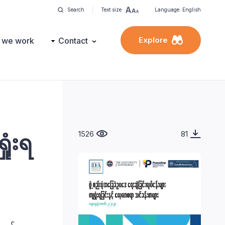
Search
Text size
Language: English
Explore
 we work
Contact
1526
81
ုံးရ