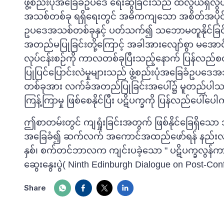
ဖွဲ့စည်းပုံအခြေခံဥပဒေ ရေးဆွဲခြင်းသည် ထိလွယ်ရှလွယ်
အသစ်တစ်ခု ရရှိရေးတွင် အဓိကကျသော အစိတ်အပိုင်းတ
ဥပဒေအသစ်တစ်ခုနှင့် ပတ်သက်၍ သဘောမတူနိုင်ခြင်း (သိ
အတည်မပြု
ခြင်းတို့ကြောင့်
အခါအားလျော်စွာ မအောင်မ
လုပ်ငန်းစဉ်ကို ကာလတစ်ခုပြီးသည့်နောက် ပြန်လည်စ
ပြုပြင်ပြောင်းလဲမှုများသည် ဖွဲ့စည်းပုံအခြေခံဥပဒ
တစ်ခုအား လက်ခံအတည်ပြုခြင်းအပေါ်၌ မူတည်ပါသည်။ ဖ
ကြန့်ကြာမှု ဖြစ်စေနိုင်ပြီး ပဋိပက္ခကို ပြန်လည်ပေါ်ပ
ဤစာတမ်းတွင် ကျရှုံးခြင်းအတွက် ဖြစ်နိုင်ခြေရှိသော အ
အခြေခံ၍ ဆက်လက် အကောင်အထည်ဖော်ရန် နည်းလမ်
နှစ်၊ စက်တင်ဘာလက ကျင်းပခဲ့သော " ပဋိပက္ခလွန်ကာ
ဆွေးနွေးပွဲ( Ninth Edinburgh Dialogue on Post-Co
Share