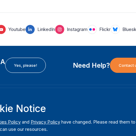
Youtube
LinkedIn
Instagram
Flickr
Blues
EA
Need Help?
Yes, please!
Contact 
H
International Institute for Democracy and Electoral
F
kie Notice
Assistance (International IDEA)
Ab
m
Postal Address:
W
ies Policy
and
Privacy Policy
have changed. Please read them to u
Strömsborgsbron 1
can use our resources.
W
SE-103 34 Stockholm