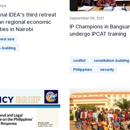
enya
onal IDEA's third retreat
September 06, 2021
an regional economic
IP Champions in Bangs
es in Nairobi
undergo IPCAT training
west asia
n-building
conflict
constitution-building
Philippines
security