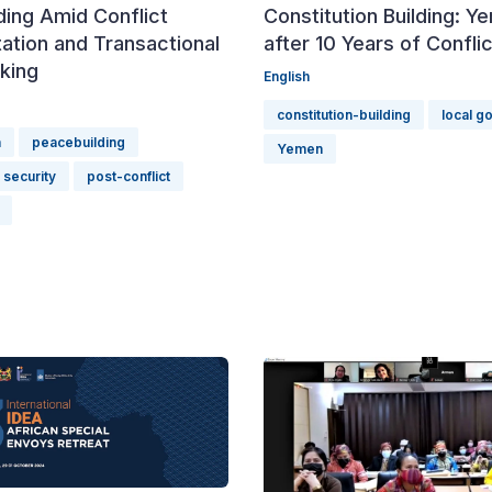
ding Amid Conflict
Constitution Building: Y
ation and Transactional
after 10 Years of Conflic
king
English
constitution-building
local g
n
peacebuilding
Yemen
 security
post-conflict