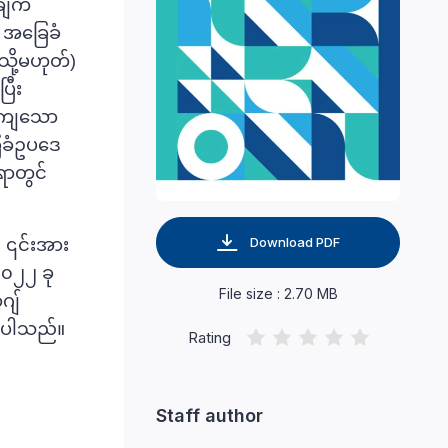
ချက်
 အခြေခံ
သို့မဟုတ်)
ြီး
ိကကျသော
ြေခံဥပဒေ
ရာတွင်
Download PDF
) ၎င်းအား
၀၂၂ ခု
File size : 2.70 MB
ဂျ်
ားပါသည်။
Rating
Staff author