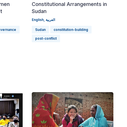
emen
Constitutional Arrangements in
t
Sudan
English,
العربية
overnance
Sudan
constitution-building
post-conflict