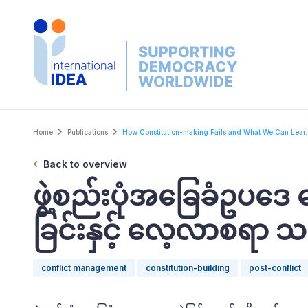
Skip
to
main
content
Breadcrumb
Home
Publications
How Constitution-making Fails and What We Can Lear..
Back to overview
ဖွဲ့စည်းပုံအခြေခံဥပဒေ ရ
ခြင်းနှင့် လေ့လာစရာ သ
conflict management
constitution-building
post-conflict