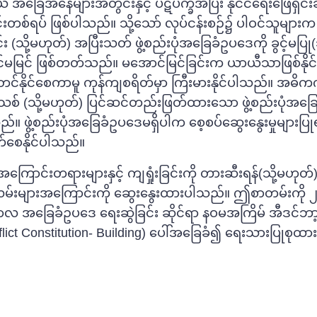
 အခြေအနေများအတွင်းနှင့် ပဋိပက္ခအပြီး နိုင်ငံရေးဖြေရှင်း
စ်ရပ် ဖြစ်ပါသည်။ သို့သော် လုပ်ငန်းစဉ်၌ ပါဝင်သူများက
ု့မဟုတ်) အပြီးသတ် ဖွဲ့စည်းပုံအခြေခံဥပဒေကို ခွင့်မပြု(
မြင် ဖြစ်တတ်သည်။ မအောင်မြင်ခြင်းက ယာယီသာဖြစ်နိုင်ပ
တင်နိုင်စေကာမူ ကုန်ကျစရိတ်မှာ ကြီးမားနိုင်ပါသည်။ အဓ
ေအသစ် (သို့မဟုတ်) ပြင်ဆင်တည်းဖြတ်ထားသော ဖွဲ့စည်းပုံအခ
ွဲ့စည်းပုံအခြေခံဥပဒေမရှိပါက စေ့စပ်ဆွေးနွေးမှုများပြု
ေါက်စေနိုင်ပါသည်။
ကြောင်းတရားများနှင့် ကျရှုံးခြင်းကို တားဆီးရန်(သို့မဟုတ်
းများအကြောင်းကို ဆွေးနွေးထားပါသည်။
ဤစာတမ်းကို ၂
လ အခြေခံဥပဒေ ရေးဆွဲခြင်း ဆိုင်ရာ နဝမအကြိမ် အီဒင်ဘာ့
nflict Constitution- Building) ပေါ်အခြေခံ၍ ရေးသားပြုစုထ