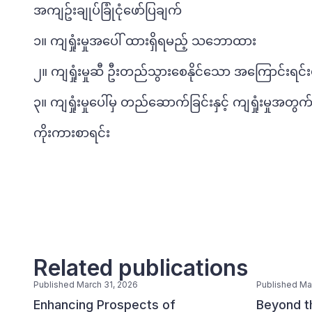
အကျဥ်းချုပ်ခြုံငုံဖော်ပြချက်
၁။ ကျရှုံးမှုအပေါ် ထားရှိရမည့် သဘောထား
၂။ ကျရှုံးမှုဆီ ဦးတည်သွားစေနိုင်သော အကြောင်းရင်း
၃။ ကျရှုံးမှုပေါ်မှ တည်ဆောက်ခြင်းနှင့် ကျရှုံးမှုအတ
ကိုးကားစာရင်း
Related publications
Published March 31, 2026
Published Ma
Enhancing Prospects of
Beyond t