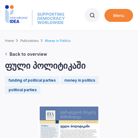
Skip
to
Menu
main
content
Breadcrumb
Home
Publications
Money in Politics
Back to overview
ფული პოლიტიკაში
funding of political parties
money in politics
political parties