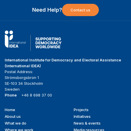
Need Help?
Contact us
International Institute for Democracy and Electoral Assistance
(International IDEA)
Postal Address:
Strömsborgsbron 1
SE-103 34 Stockholm
Sweden
Phone
+46 8 698 37 00
Home
Projects
Footer
About us
Initiatives
menu
What we do
News & events
Where we work
Media resources