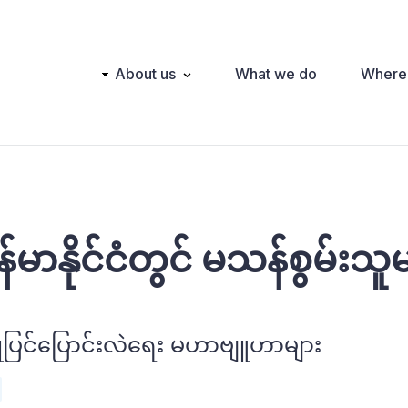
Main
About us
What we do
Where
navigation
မာနိုင်ငံတွင် မသန်စွမ်းသူမ
 ပြုပြင်ပြောင်းလဲရေး မဟာဗျူဟာများ