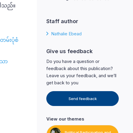
ပါသည်။
Staff author
Nathalie Ebead
်းပုံစံ
Give us feedback
သော
Do you have a question or
feedback about this publication?
Leave us your feedback, and we’ll
get back to you
Send feedback
View our themes
Political Participation and