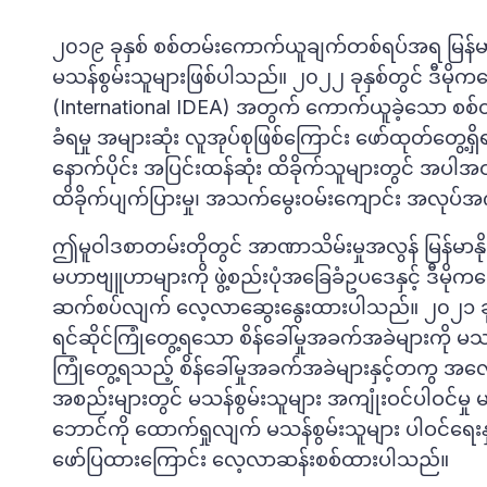
၂၀၁၉ ခုနှစ် စစ်တမ်းကောက်ယူချက်တစ်ရပ်အရ မြန်မာန
မသန်စွမ်းသူများဖြစ်ပါသည်။ ၂၀၂၂ ခုနှစ်တွင် ဒီမိုက
(International IDEA) အတွက် ကောက်ယူခဲ့သော စစ်
ခံရမှု အများဆုံး လူအုပ်စုဖြစ်ကြောင်း ဖော်ထုတ်တွေ့ရ
နောက်ပိုင်း အပြင်းထန်ဆုံး ထိခိုက်သူများတွင် အပါအဝင်ဖြ
ထိခိုက်ပျက်ပြားမှု၊ အသက်မွေးဝမ်းကျောင်း အလုပ်အကိ
ဤမူဝါဒစာတမ်းတိုတွင် အာဏာသိမ်းမှုအလွန် မြန်မာနိုင
မဟာဗျူဟာများကို ဖွဲ့စည်းပုံအခြေခံဥပဒေနှင့် ဒီမိုက
ဆက်စပ်လျက် လေ့လာဆွေးနွေးထားပါသည်။ ၂၀၂၁ ခုနှစ် အ
ရင်ဆိုင်ကြုံတွေ့ရသော စိန်ခေါ်မှုအခက်အခဲများကို မသ
ကြုံတွေ့ရသည့် စိန်ခေါ်မှုအခက်အခဲများနှင့်တကွ အ
အစည်းများတွင် မသန်စွမ်းသူများ အကျုံးဝင်ပါဝင်မှု မည
ဘောင်ကို ထောက်ရှုလျက် မသန်စွမ်းသူများ ပါဝင်ရေးန
ဖော်ပြထားကြောင်း လေ့လာဆန်းစစ်ထားပါသည်။