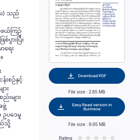
န်း) သည်
 ဖယ်ကြဉ်
စ်ပွားပြီး
းမာရေး
်။
း
Download PDF
်းစဉ်နှင့်
များ
File size : 2.85 MB
အစည်းများ
Easy Read version in
ွဲ့
Burmese
ကာ ဥပဒေမူ
သို့
File size : 9.65 MB
Rating