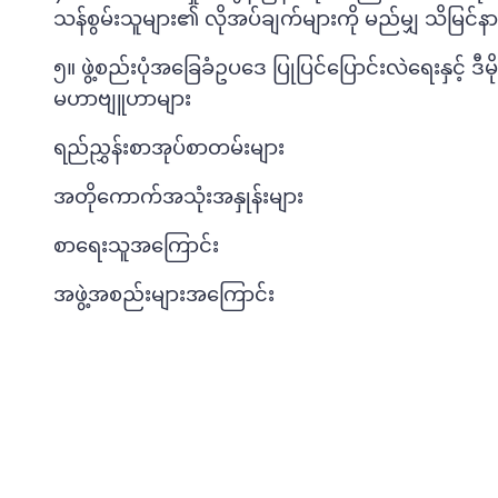
သန်စွမ်းသူများ၏ လိုအပ်ချက်များကို မည်မျှ သိမြင
၅။ ဖွဲ့စည်းပုံအခြေခံဥပဒေ ပြုပြင်ပြောင်းလဲရေးနှင့် ဒီ
မဟာဗျူဟာများ
ရည်ညွှန်းစာအုပ်စာတမ်းများ
အတိုကောက်အသုံးအနှုန်းများ
စာရေးသူအကြောင်း
အဖွဲ့အစည်းများအကြောင်း