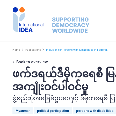
Skip
to
main
content
Breadcrumb
Home
Publications
Inclusion for Persons with Disabilities in Federal...
Back to overview
ဖက်ဒရယ်ဒီမိုကရေစီ မြန်
အကျုံးဝင်ပါဝင်မှု
ဖွဲ့စည်းပုံအခြေခံဥပဒေနှင့် ဒီမိုကရေစီ
Myanmar
political participation
persons with disabilities