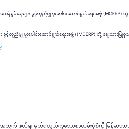
သန်စွမ်းသူများ ခွင့်တူညီမျှ ပူး‌ပေါင်းဆောင်ရွက်ရေးအဖွဲ့ (MCERP) တို့
း ခွင့်တူညီမျှ ပူး‌ပေါင်းဆောင်ရွက်ရေးအဖွဲ့ ((MCERP) တို့ ရေးသားပြုစ
21
တွက် ဖတ်ရ၊ မှတ်ရလွယ်ကူသောစာတမ်းပုံစံကို မြန်မာဘာသ