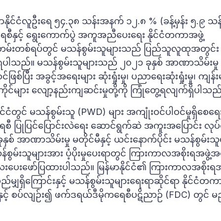
ိုင်ငံလူဦးရေ ၅၄.၃၈ သန်းအနက် ၁၂.၈ % (ခန့်မှန်း ၅.၉ သ
ရေစီနှင့် ရွေးကောက်ပွဲ အကူအညီပေးရေး နိုင်ငံတကာအဖွဲ့
တမ်းတစ်ရပ်တွင် မသန်စွမ်းသူများသည် ပြည်သူလူထုအတွင်း
ှိရပါသည်။ မသန်စွမ်းသူများသည် ၂၀၂၁ ခုနှစ် အာဏာသိမ်းမှု ဖြ
စ်ပြီး အခွင့်အရေးများ ဆုံးရှုံးမှု၊ ပညာရေးဆုံးရှုံးမှု၊ ကျန်
ုင်များ လျော့နည်းကျဆင်းမှုတို့ကို ကြုံတွေ့ရလျက်ရှိပါသည
်ငံတွင် မသန်စွမ်းသူ (PWD) များ အကျုံးဝင်ပါဝင်မှုရှိစေရေ
ရေစီ ပြုပြင်ပြောင်းလဲရေး ဆောင်ရွက်ဆဲ အကူးအပြောင်း လုပ်ငန
ာဏာသိမ်းမှု မတိုင်မီနှင့် ယင်းနောက်ပိုင်း မသန်စွမ်းသူ
န်စွမ်းသူများအား ပံ့ပိုးမှုပေးရာတွင် ကြားကာလအစိုးရအဖွဲ့
လေးပေးဖော်ပြထားပါသည်။ မြန်မာနိုင်ငံ၏ ကြားကာလအစိုးရအဖ
်မျှရှိကြောင်းနှင့် မသန်စွမ်းသူများရေးရာဆိုင်ရာ နိုင်ငံတ
ှင့် စပ်လျဉ်း၍ ဖက်ဒရယ်ဒီမိုကရေစီပဋိညာဉ် (FDC) တွင် မည်