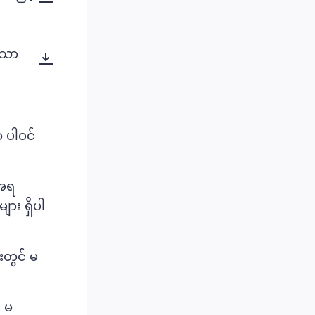
သော
ာ ပါဝင်
်အရ
ား ရှိပါ
းတွင် မ
း မ