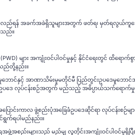
းလည်ရန် အခက်အခဲရှိသူများအတွက် ဖတ်ရ၊ မှတ်ရလွယ်ကူ
ပါသည်။
(PWD) များ အကျုံးဝင်ပါဝင်မှုနှင့် နိုင်ငံရေးတွင် ထိရောက်စွ
သည်တို့နည်း။
ဘောင်နှင့် အာဏာသိမ်းမှုမတိုင်မီ ပြည်တွင်းဥပဒေမူဘောင
ံဥပဒေ လုပ်ငန်းစဉ်အတွက် မည်သည့် အဓိပ္ပာယ်သက်ရောက်မှုမျ
ောင်းကာလ ဖွဲ့စည်းပုံအခြေခံဥပဒေဆိုင်ရာ လုပ်ငန်းစဉ်မျာ
ာင်ရွက်ရပါမည်နည်း။
ဖွဲ့အစည်းများသည် မည်မျှ လူတိုင်းအကျုံးဝင်ပါဝင်မှုရှိပြီ