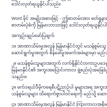
ဒေါင်းလုတ်ရယူနိုင်ပါသည်။
Word ဖိုင် အမျိုးအစားဖြင့်
-
ဤစာတမ်းအား ဖတ်ရှုနာ
စာတမ်းပုံစံကို မြန်မာဘာသာဖြင့် ဒေါင်းလုတ်ရယူနိုင်
အကျဉ်းချုပ်ဖော်ပြချက်
၁။ အာဏာသိမ်းမှုအလွန် မြန်မာနိုင်ငံတွင် မသန်စွမ်းသူ 
ဆောင်ရွက်မှုအတွက် စိန်ခေါ်မှုအခက်အခဲများမှာ မည်
၂။ မသန်စွမ်းသူများအတွက် လက်ရှိနိုင်ငံတကာဥပဒေမူ
မြန်မာနိုင်ငံ၏ အကူးအပြောင်းကာလ ဖွဲ့စည်းပုံအခြေခ
သနည်း။
၃။ ဖက်ဒရယ်ဒီမိုကရေစီပဋိညာဉ်ပါ မူများအရ အကူးအပြ
သန်စွမ်းသူများ ထိရောက်စွာပါဝင်ရေးကို မည်သို့ ဆေ
၄။ အာဏာသိမ်းမှုအလွန် မြန်မာနိုင်ငံ ကြားကာလအစိုးရအ