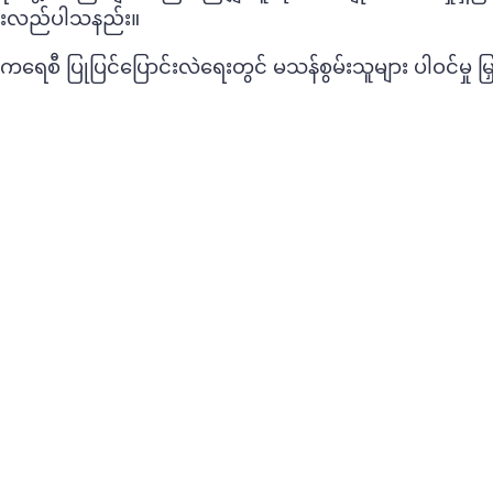
်နားလည်ပါသနည်း။
မိုကရေစီ ပြုပြင်ပြောင်းလဲရေးတွင် မသန်စွမ်းသူများ ပါဝင်မှု မြ