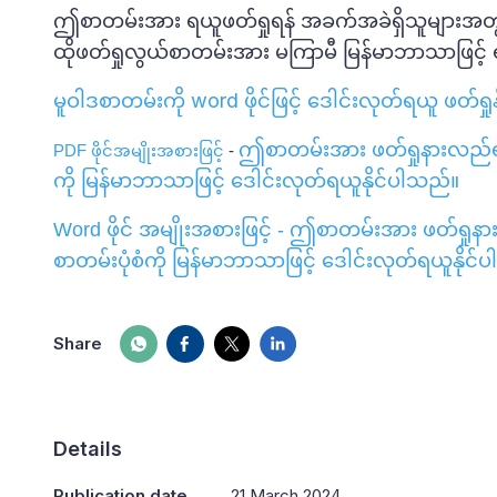
ဤစာတမ်းအား ရယူဖတ်ရှုရန် အခက်အခဲရှိသူများအတွက
ထိုဖတ်ရှုလွယ်စာတမ်းအား မကြာမီ မြန်မာဘာသာဖြင့် ရ
မူဝါဒစာတမ်းကို word ဖိုင်ဖြင့် ‌ဒေါင်းလုတ်ရယူ ဖတ်ရှ
ဤစာတမ်းအား ဖတ်ရှုနားလည်ရန
PDF
ဖိုင်အမျိုးအစားဖြင့်
-
ကို မြန်မာဘာသာဖြင့် ဒေါင်းလုတ်ရယူနိုင်ပါသည်။
Word ဖိုင် အမျိုးအစားဖြင့်
-
ဤစာတမ်းအား ဖတ်ရှုနာ
စာတမ်းပုံစံကို မြန်မာဘာသာဖြင့် ဒေါင်းလုတ်ရယူနိုင်
Share
Details
Publication date
21 March 2024