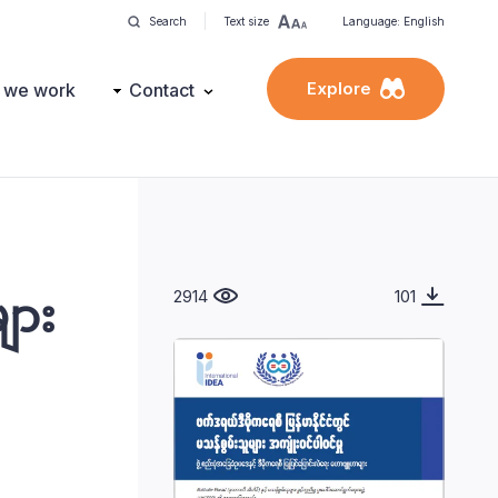
Search
Text size
Language: English
Explore
 we work
Contact
2914
101
ျား