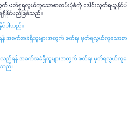
် ဖတ်ရှုရလွယ်ကူသောစာတမ်းပုံစံကို ဒေါင်းလုတ်ရယူနိုင်
ရှိနိုင်မည်ဖြစ်သည်။
ုနိုင်ပါသည်။
် အခက်အခဲရှိသူများအတွက် ဖတ်ရ၊ မှတ်ရလွယ်ကူသောစာတမ
းလည်ရန် အခက်အခဲရှိသူများအတွက် ဖတ်ရ၊ မှတ်ရလွယ်ကူ
ပါသည်။