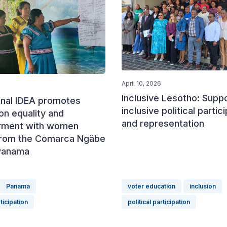
April 10, 2026
Inclusive Lesotho: Suppo
onal IDEA promotes
inclusive political partic
on equality and
and representation
ment with women
from the Comarca Ngäbe
 Panama
Panama
voter education
inclusion
rticipation
political participation