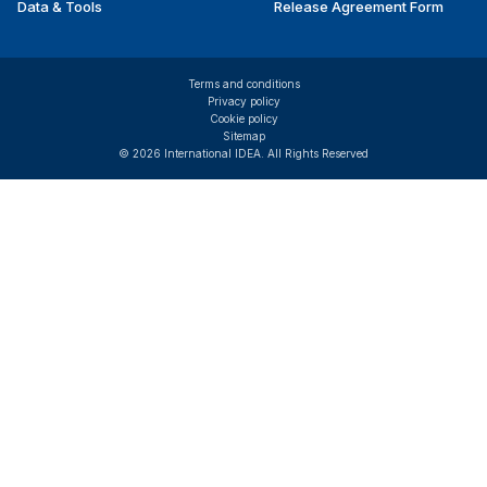
Data & Tools
Release Agreement Form
Terms and conditions
Privacy policy
Cookie policy
Sitemap
© 2026 International IDEA. All Rights Reserved