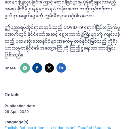
ဝေးများပြုလုပ်ခြင်းကြောင့် ရောဂါဖြစ်ပွားမှု ပိုမိုဆိုးရွားလာမည့်
အရေး စိုးရိမ်ပူပန်မှုများသည် အခြားသော ထည့်သွင်းစဉ်းစား
ဖွယ်ရာအချက်များကို လွှမ်းမိုးသွားသင့်ပါသလော။
ဤပညာရပ်ဆိုင်ရာစာတမ်းသည် COVID-19 ရောဂါခြိမ်းခြောက်မှု
အောက်တွင် နိုင်ငံတော်အဆင့် ရွေးကောက်ပွဲကြီးများကို ကျင်းပခဲ့
သည့် ပထမဆုံးသောနိုင်ငံများအနက်မှ တစ်နိုင်ငံဖြစ်သည့် ကိုရီး
ယားသမ္မတနိုင်ငံ၏ အတွေ့အကြုံကို ကြည့်ရှုရေးသားထားခြင်း
ဖြစ်သည်။
Share
Details
Publication date
29 April 2020
Language(s)
English
Bahasa Indonesia (Indonesian)
Español (Spanish)