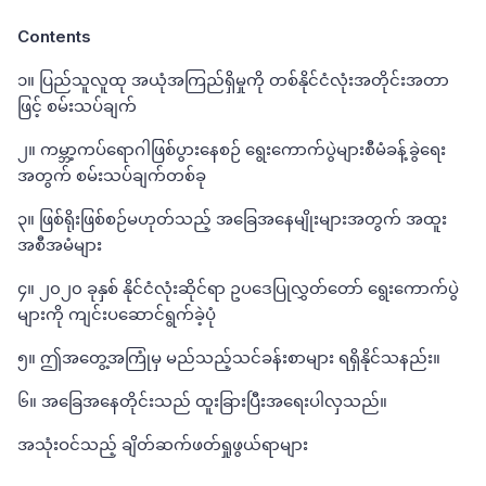
Contents
၁။ ပြည်သူလူထု အယုံအကြည်ရှိမှုကို တစ်နိုင်ငံလုံးအတိုင်းအတာ
ဖြင့် စမ်းသပ်ချက်
၂။ ကမ္ဘာ့ကပ်ရောဂါဖြစ်ပွားနေစဉ် ရွေးကောက်ပွဲများစီမံခန့်ခွဲရေး
အတွက် စမ်းသပ်ချက်တစ်ခု
၃။ ဖြစ်ရိုးဖြစ်စဉ်မဟုတ်သည့် အခြေအနေမျိုးများအတွက် အထူး
အစီအမံများ
၄။ ၂၀၂၀ ခုနှစ် နိုင်ငံလုံးဆိုင်ရာ ဥပဒေပြုလွှတ်တော် ရွေးကောက်ပွဲ
များကို ကျင်းပဆောင်ရွက်ခဲ့ပုံ
၅။ ဤအတွေ့အကြုံမှ မည်သည့်သင်ခန်းစာများ ရရှိနိုင်သနည်း။
၆။ အခြေအနေတိုင်းသည် ထူးခြားပြီးအရေးပါလှသည်။
အသုံးဝင်သည့် ချိတ်ဆက်ဖတ်ရှုဖွယ်ရာများ