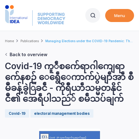
Skip
to
Menu
main
content
Breadcrumb
Home
Publications
Managing Elections under the COVID-19 Pandemic: Th...
Back to overview
Covid-19 ကူဵစက်ေရာဂါကျေရာ
က်ေနစဉ် ေရွေဵေကာက်ပွဲမျာဵအာဵ စီ
မဳခန့်ခွဲြခင်ဵ - ကိုရီဵယာဵသမ္မတနိုင်
ငဳ၏ အေရဵပါသညဴ် စမ်ဵသပ်ချက်
Covid-19
electoral management bodies