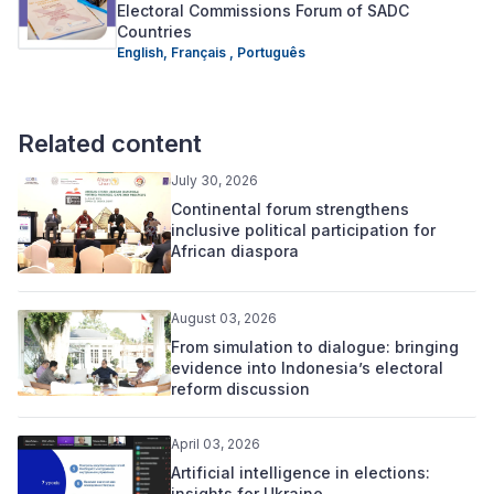
Electoral Commissions Forum of SADC
Countries
English,
Français ,
Português
Related content
July 30, 2026
Continental forum strengthens
inclusive political participation for
African diaspora
August 03, 2026
From simulation to dialogue: bringing
evidence into Indonesia’s electoral
reform discussion
April 03, 2026
Artificial intelligence in elections:
insights for Ukraine