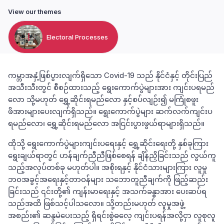
View our themes
Electoral Processes
ကမ္ဘာအနှံ့ဖြစ်ပွားလျက်ရှိသော Covid-19 သည် နိုင်ငံနှင့် တိုင်းပြည်
အသီးသီးတွင် စီစဉ်ထားသည့် ရွေးကောက်ပွဲများအား ကျင်းပရမည်
လော သို့မဟုတ် ရွှေ့ဆိုင်းရမည်လော နှင့်စပ်လျဉ်း၍ မကြုံစဖူး
ဖိအားများပေးလျက်ရှိသည်။ ရွေးကောက်ပွဲများ ဆက်လက်ကျင်းပ
ရမည်လော၊ ရွှေ့ဆိုင်းရမည်လော အငြင်းပွားဖွယ်ရာများရှိသည်။
ထိုသို့ ရွေးကောက်ပွဲများကျင်းပရေးနှင့် ရွှေ့ဆိုင်းရေးတို့ နှစ်ခုကြား
ရွေးချယ်ရာတွင် ဟန်ချက်ညီညီဖြစ်စေရန် ချိန်ညှိခြင်းသည် လွယ်ကူ
သည့်အလုပ်တစ်ခု မဟုတ်ပါ။ အစိုးရနှင့် နိုင်ငံသားများကြား လူမှု
ဘဝအခွင့်အရေးနှင့်တာဝန်များ သဘောတူညီချက်ကို ဖြည့်ဆည်း
ခြင်းသည် ၎င်းတို့၏ ကျန်းမာရေးနှင့် အသက်ခန္ဓာအား ပေးဆပ်ရ
သည်အထိ ဖြစ်သင့်ပါသလော။ သို့တည်းမဟုတ် လူမှုအဖွဲ့
အစည်း၏ ဆန္ဒမဲပေးသည့် ရှိရင်းစွဲဓလေ့ ကျင်းပရန်အလို့ငှာ လူစုလူ