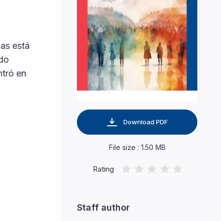
ias está
odo
ntró en
Download PDF
File size : 1.50 MB
Rating
Staff author