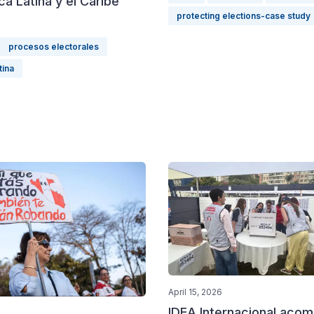
a Latina y el Caribe
protecting elections-case study
procesos electorales
tina
April 15, 2026
IDEA Internacional acom