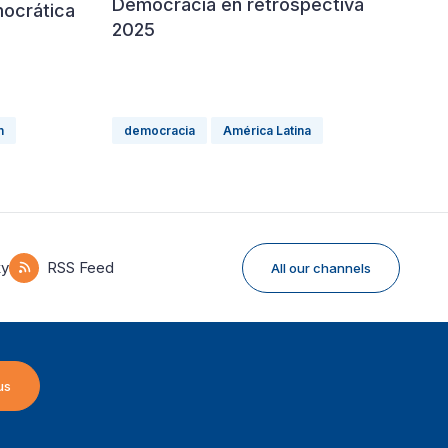
Democracia en retrospectiva
ocrática
2025
n
democracia
América Latina
ky
RSS Feed
All our channels
us