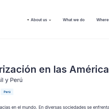
Main
About us
What we do
Where
navigation
arización en las Améric
l y Perú
Perú
acias en el mundo. En diversas sociedades se enfrent