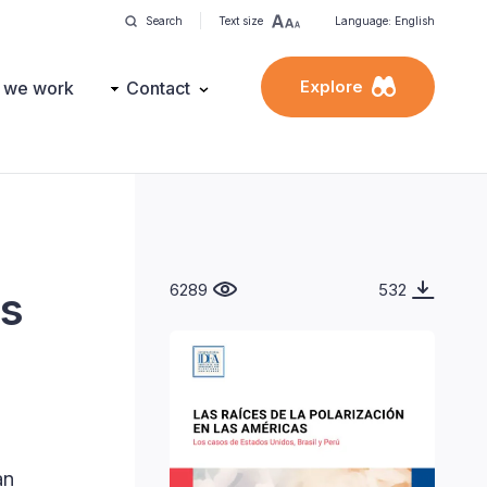
Search
Text size
Language: English
Explore
 we work
Contact
6289
532
as
an