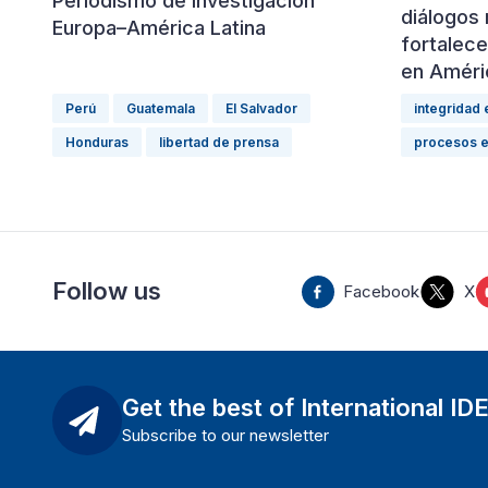
Periodismo de Investigación
diálogos 
Europa–América Latina
fortalece
en Améri
Perú
Guatemala
El Salvador
integridad 
Honduras
libertad de prensa
procesos e
Follow us
Facebook
X
Get the best of International ID
Subscribe to our newsletter