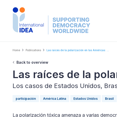
Skip
to
main
content
Breadcrumb
Home
Publications
Las raíces de la polarización en las Américas: ...
Back to overview
Las raíces de la pol
Los casos de Estados Unidos, Brasi
participación
América Latina
Estados Unidos
Brasil
La polarización tóxica amenaza a varias democr