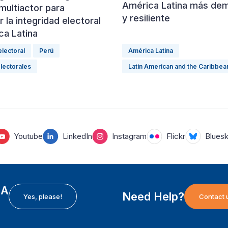
América Latina más dem
multiactor para
y resiliente
r la integridad electoral
ca Latina
electoral
Perú
América Latina
lectorales
Latin American and the Caribbea
Youtube
LinkedIn
Instagram
Flickr
Blues
EA
Need Help?
Yes, please!
Contact 