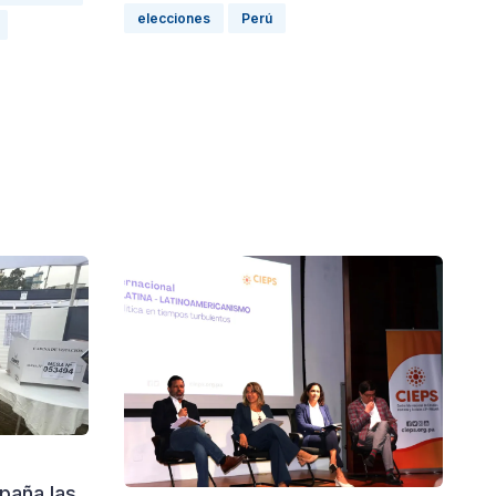
elecciones
Perú
paña las