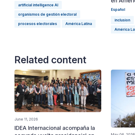
en Améric
artificial intelligence AI
Español
organismos de gestión electoral
inclusion
procesos electorales
América Latina
América La
Related content
June 11, 2026
IDEA Internacional acompaña la
May 06, 2026