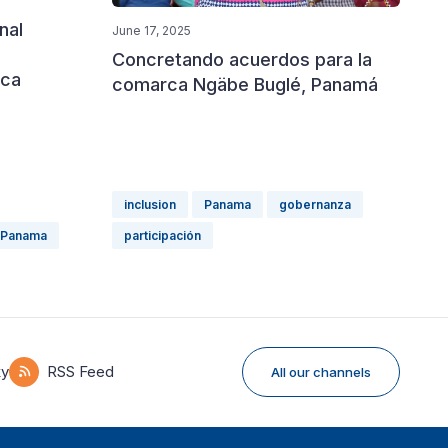
nal
June 17, 2025
Concretando acuerdos para la
rca
comarca Ngäbe Buglé, Panamá
inclusion
Panama
gobernanza
Panama
participación
ky
RSS Feed
All our channels