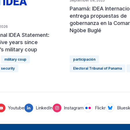
September 09, 2025
Panamá: IDEA Internacio
entrega propuestas de
gobernanza en la Coma
 2026
Ngöbe Buglé
onal IDEA Statement:
ive years since
s military coup
military coup
participación
 security
Electoral Tribunal of Panama
Youtube
LinkedIn
Instagram
Flickr
Blues