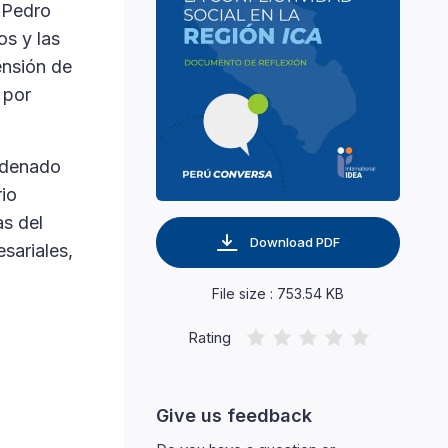
y Pedro
os y las
ensión de
 por
cadenado
rio
as del
Download PDF
sariales,
File size : 753.54 KB
Rating
Give us feedback