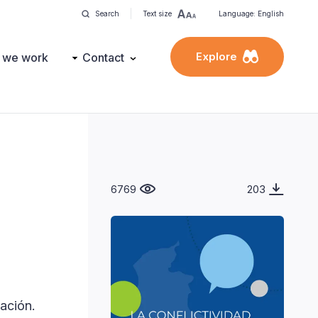
Search
Text size
Language: English
Explore
 we work
Contact
6769
203
ación.