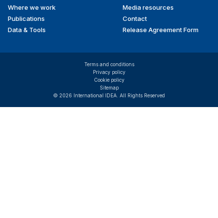
Where we work
Media resources
Publications
Contact
Data & Tools
Release Agreement Form
Terms and conditions
Privacy policy
Cookie policy
Sitemap
© 2026 International IDEA. All Rights Reserved