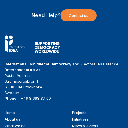
Need Help?
Contact us
International Institute for Democracy and Electoral Assistance
(International IDEA)
Postal Address:
Strömsborgsbron 1
SE-103 34 Stockholm
Sweden
Phone
+46 8 698 37 00
Home
Projects
Footer
About us
Initiatives
menu
What we do
News & events