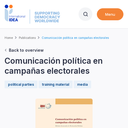
Skip
to
Menu
main
content
Breadcrumb
Home
Publications
Comunicación política en campañas electorales
Back to overview
Comunicación política en
campañas electorales
political parties
training material
media