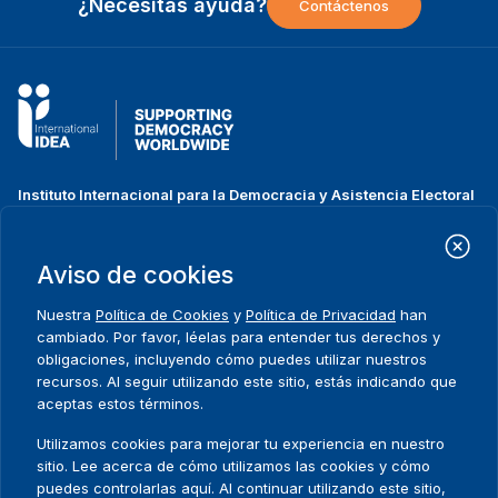
¿Necesitas ayuda?
Contáctenos
Instituto Internacional para la Democracia y Asistencia Electoral
(IDEA Internacional)
Dirección:
Strömsborgsbron 1
Aviso de cookies
SE-103 34 Estocolmo
Suecia
Nuestra
Política de Cookies
y
Política de Privacidad
han
Teléfono
+46 8 698 37 00
cambiado. Por favor, léelas para entender tus derechos y
obligaciones, incluyendo cómo puedes utilizar nuestros
recursos. Al seguir utilizando este sitio, estás indicando que
Inicio
Projectos
Footer
aceptas estos términos.
Sobre nosotros
Iniciativas
menu
Qué hacemos
Noticias y eventos
Utilizamos cookies para mejorar tu experiencia en nuestro
Dónde trabajamos
Prensa
sitio. Lee acerca de cómo utilizamos las cookies y cómo
Publicaciones
Contact
puedes controlarlas aquí. Al continuar utilizando este sitio,