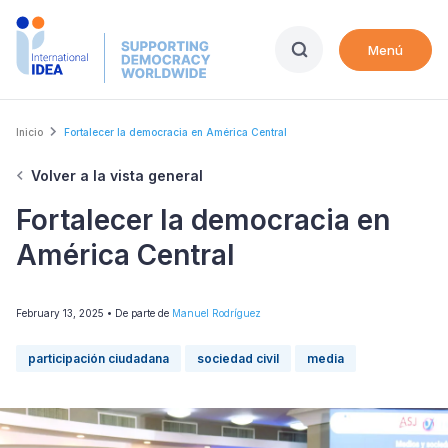
Skip
to
Menú
main
content
Breadcrumb
Inicio
Fortalecer la democracia en América Central
Volver a la vista general
Fortalecer la democracia en
América Central
February 13, 2025
• De parte de
Manuel Rodríguez
participación ciudadana
sociedad civil
media