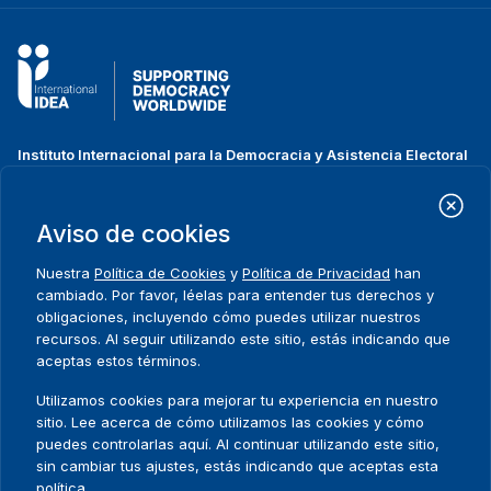
Instituto Internacional para la Democracia y Asistencia Electoral
(IDEA Internacional)
Dirección:
Strömsborgsbron 1
Aviso de cookies
SE-103 34 Estocolmo
Suecia
Nuestra
Política de Cookies
y
Política de Privacidad
han
Teléfono
+46 8 698 37 00
cambiado. Por favor, léelas para entender tus derechos y
obligaciones, incluyendo cómo puedes utilizar nuestros
recursos. Al seguir utilizando este sitio, estás indicando que
Inicio
Projectos
Footer
aceptas estos términos.
Sobre nosotros
Iniciativas
menu
Qué hacemos
Noticias y eventos
Utilizamos cookies para mejorar tu experiencia en nuestro
Dónde trabajamos
Prensa
sitio. Lee acerca de cómo utilizamos las cookies y cómo
Publicaciones
Contact
puedes controlarlas aquí. Al continuar utilizando este sitio,
sin cambiar tus ajustes, estás indicando que aceptas esta
Datos y herramientas
Release Agreement Form
política.