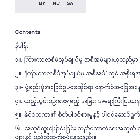
Contents
နိဒါန်း
၁။. ကြားကာလစီမံအုပ်ချုပ်မှု အစီအမံများဟူသည်မ
၂။. ‘ကြားကာလစီမံအုပ်ချုပ်မှု အစီအမံ’ တွင် အစိ
၃။- ဖွဲ့စည်းပုံအခြေခံဥပဒေဆိုင်ရာ နောက်ခံအခြေအနေနှင့
၄။. ထည့်သွင်းစဉ်းစားရမည့် အခြား အရေးကြီးပြဿန
၅။. နိုင်ငံတကာ၏ စိတ်ပါဝင်စားမှုနှင့် ပါဝင်ဆောင်ရွက်မ
၆။. အသွင်ကူးပြောင်းခြင်း တည်ဆောက်ရေးအတွက် ရွေးခ
များနှင့် မည်သို့ဆက်စပ်နေသနည်း။