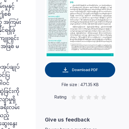
ှုနှင့်
ဤစစ်
့် အကြမ်း
ရရှိခဲ့
ျူးရှင်း
 အဖြစ် မ
ုပ်ချုပ်
Download PDF
တင်ပြ
ါဝင်
File size : 471.35 KB
ဲခြင်းကို
Rating
ာ်မှုရှိ
ခရီးလမ်း
သည့်
Give us feedback
ွေးနွေး