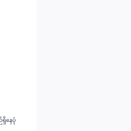
ှိနေပုံ