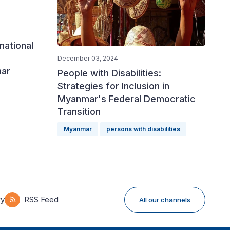
national
December 03, 2024
mar
People with Disabilities:
Strategies for Inclusion in
Myanmar's Federal Democratic
Transition
Myanmar
persons with disabilities
ky
RSS Feed
All our channels