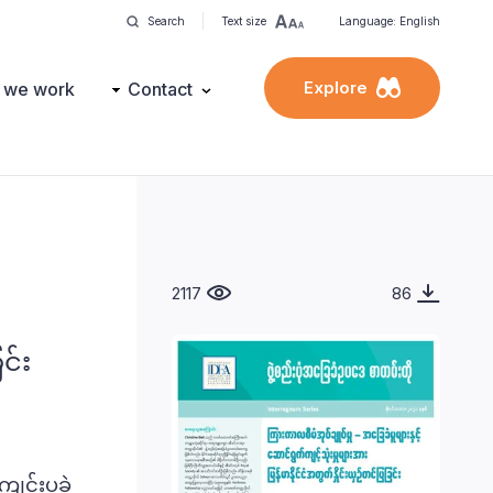
Search
Text size
Language: English
Explore
 we work
Contact
2117
86
င်း
ျင်းပခဲ့