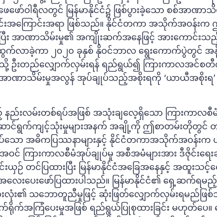
ဖော်ဝါရီလတွင် မြန်မာနိုင်ငံ၌ ဖြစ်ပွားခဲ့သော စစ်အာဏာသိမ်းမ
င်းအကြောင်းအရာ ဖြစ်သည်။ နိုင်ငံတကာ အသိုက်အဝန်းက 
ြပြီး အာဏာသိမ်းမှု၏ အကျိုးဆက်အနေဖြင့် အားကောင်းသည
ထွက်လာခဲ့ကာ ၂၀၂၀ ခုနှစ် နိုဝင်ဘာလ ရွေးကောက်ပွဲတွင် အနိုင်
်သို့ ဦးတည်လျှောက်လှမ်းရန် ရည်ရွယ်၍ ကြားကာလအင်စတီက
 အာဏာသိမ်းမှုအလွန် အုပ်ချုပ်သည့်အစိုးရကို ‘ယာယီအစိုးရ’
် နည်းလမ်းတစ်ရပ်အဖြစ် အသုံးချလေ့ရှိသော ကြားကာလစီမံအ
ဆောင်ရွက်ကျင့်သုံးမှုများအနက် အချို့ကို ဤစာတမ်းတိုတွင် 
အပ်သော အဓိကပြဿနာများနှင့် နိုင်ငံတကာအသိုက်အဝန်းက ပ
် ကြားကာလစီမံအုပ်ချုပ်မှု အစီအမံများအား ဒီဇိုင်းရေးဆွ
ုင်းယှဉ် တင်ပြထားပြီး မြန်မာနိုင်ငံအခြေအနေနှင့် အထူးသင့်လျေ
လေးပေးဖော်ပြထားပါသည်။ မြန်မာနိုင်ငံ၏ ရှေ့ဆက်ရမည့်
အားလုံး၏ သဘောတူညီမှုဖြင့် ဆုံးဖြတ်လျှောက်လှမ်းရမည်ဖြစ်
ရိုက်အကြံပေးမှုအဖြစ် ရည်ရွယ်ပြုစုထားခြင်း မဟုတ်ပေ။ ဆ