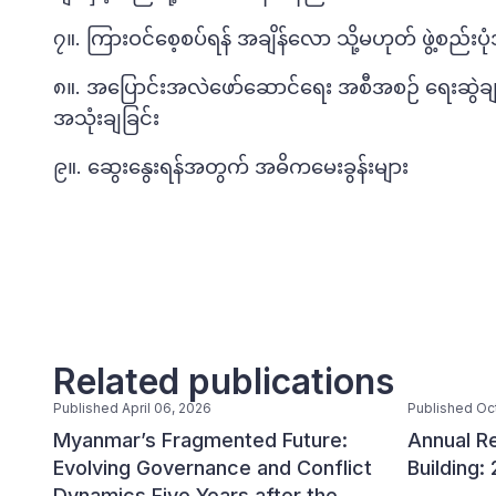
၇။. ကြားဝင်စေ့စပ်ရန် အချိန်လော သို့မဟုတ် ဖွဲ့စည
၈။. အပြောင်းအလဲဖော်ဆောင်ရေး အစီအစဉ် ရေးဆွဲချမှ
အသုံးချခြင်း
၉။. ဆွေးနွေးရန်အတွက် အဓိကမေးခွန်းများ
Related publications
Published April 06, 2026
Published Oc
Myanmar’s Fragmented Future:
Annual Re
Evolving Governance and Conflict
Building:
Dynamics Five Years after the