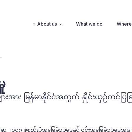
Main
About us
What we do
Where
navigation
..
ှု
များအား မြန်မာနိုင်ငံအတွက် နှိုင်းယှဉ်တင်ပြခြ
ှာ ၂၀၀၈ ဖွဲ့စည်းပုံအခြေခံဥပဒေနှင့် ၎င်းအခြေခံဥပဒေအရ က