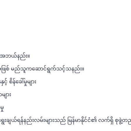
ှာ အဘယ်နည်း။
ုးရအဖြစ် မည်သူကဆောင်ရွက်သင့်သနည်း။
် စိန်ခေါ်မှုများ
ာများ
ှု
ျယ်ရန်နည်းလမ်းများသည် မြန်မာနိုင်ငံ၏ လက်ရှိ စုဖွဲ့တည်ရ