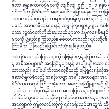
သော ရွေးကောက်ပွဲများကို လျစ်လျူရှု၍ ၂၀၂၁ ခုနှစ် ဖေ
စစ်တပ်က နိုင်ငံတော်အရေးပေါ်အခြေအနေကြေညာခြ
အာဏာသိမ်းမှုသည် တရားဝင်မှုမရှိဟု သတ်မှတ်ခဲ့က
မဖက် အာဏာဖီဆန်ရေးနှင့် ဆန္ဒပြလှုပ်ရှားမှုများ ပေါ်
သော လွှတ်တော်ကိုယ်စားလှယ်များက ဒီမိုကရေစီစနစ
များကို ဖွဲ့စည်းခဲ့ကြသည်။ စစ်တပ်ကလည်း ၎င်းတို့၏
ကြာမီက ပြန်လည်ပြောင်းလဲသုံးနှုန်းခဲ့သည်။
အကြပ်အတည်းပြဿနာကို ဖြေရှင်းလွန်မြောက်နိုင်မည့
မှု အစီအမံများ၏ အခြေခံမူများနှင့် အမျိုးမျိုးသော 
ထားသည်။ ပေါ်ပေါက်လာလေ့ရှိသည့် ဖြေရှင်းရန်လို
ဆောင်ရွက်ခဲ့သည့် အခန်းကဏ္ဍ အမျိုးအစားများ အပါအဝင
နိုင်ငံတကာတွင်ဖြစ်ပွားခဲ့သော အတွေ့အကြုံများနှင့် နှိ
သည်ဟု သတ်မှတ်နိုင်သော အရေးပြဿနာရပ်များကို အ
ကို နိုင်ငံတွင်းမှ သက်ဆိုင်ရာ ပါဝင်ပတ်သတ်သူများ
အလျောက် ဤစာတမ်းတိုကို ၎င်းခရီးလမ်းအတွက် တိုက်