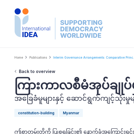
Skip
to
main
content
Breadcrumb
Home
Publications
Interim Governance Arrangements: Comparative Princ.
Back to overview
ကြားကာလစီမံအုပ်ချုပ်မ
အခြေခံမူများနှင့် ဆောင်ရွက်ကျင့်သုံးမှု
constitution-building
Myanmar
ဤစာတမ်းတိုကို ပြုစုရခြင်း၏ နောက်ခံအကြောင်းရင်းမ