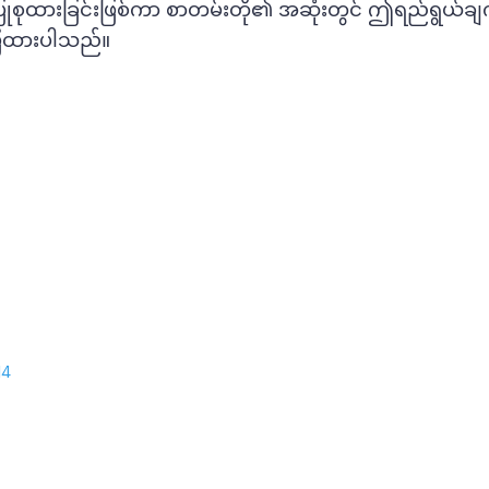
ပြုစုထားခြင်းဖြစ်ကာ စာတမ်းတို၏ အဆုံးတွင် ဤရည်ရွယ်ချက်
်ပြထားပါသည်။
14