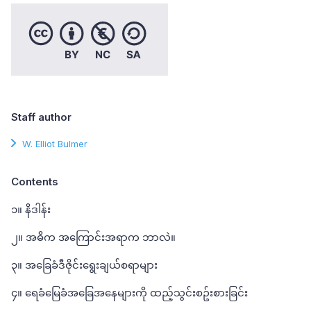
Staff author
W. Elliot Bulmer
Contents
၁။ နိဒါန်း
၂။ အဓိက အကြောင်းအရာက ဘာလဲ။
၃။ အခြေခံဒီဇိုင်းရွေးချယ်စရာများ
၄။ ရေခံမြေခံအခြေအနေများကို ထည့်သွင်းစဥ်းစားခြင်း