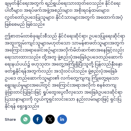
ချမှတ်နိုင်ရေးအတွက် ရည်ရွယ်ရေးသားထုတ်ဝေသည်။ နိုင်ငံရေး
ပါတီများ၊ အရပ်ဖက်အဖွဲ့အစည်းများ၊ အစိုးရဝန်ထမ်းများ၊
လွှတ်တော်ဥပဒေပြုသူများ၊ နိုင်ငံသားများအတွက် အထောက်အပံ့
ဖြစ်စေမည် ဖြစ်သည်။
ဤစာတမ်းတစ်ခုချင်းစီသည် နိုင်ငံရေးဆိုင်ရာ၊ ဥပဒေပြုရေးဆိုင်ရာ
အထူးကျွမ်းကျင်သူများမဟုတ်သော သာမန်စာဖတ်သူများအတွက်
အကြောင်းအရာခေါင်းစဉ်များအလိုက်မိတ်ဆက်စာအနေဖြင့်လည်း
ရေးသားထားသည်။ ထို့အတူ ဖွဲ့စည်းပုံအခြေခံဥပဒေတည်ဆောက်
ရေးနယ်ပယ်၌ ဗဟုသုတ၊ အတွေ့အကြုံရှိပြီးသူတို့ ပြန်လည်နှီးနှော
ဖတ်ရှုနိုင်ရန်အတွက်လည်း အသုံးဝင်ပါသည်။
ဖွဲ့စည်းပုံအခြေခံ
ဥပဒေ တည်ဆောက်သူများ၏ လက်တွေ့ကျကျ ကြုံတွေ့ရသော
ရွေးချယ်မှုများအပေါ်တွင် အကြောင်းအရာအလိုက် စနစ်တကျ
ခွဲခြားတင်ပြခြင်းဖြင့်
ရှုပ်ထွေးပွေလီလှသော အခြေခံဥပဒေဆိုင်ရာ
ပြဿနာများကို လွယ်ကူရှင်းလင်းသော
နည်းလမ်းများဖြင့် ရှင်းပြ
နိုင်ရန် ရှေးရှုသည်။
Share