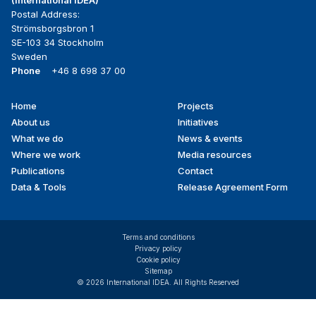
Postal Address:
Strömsborgsbron 1
SE-103 34 Stockholm
Sweden
Phone
+46 8 698 37 00
Home
Projects
Footer
About us
Initiatives
menu
What we do
News & events
Where we work
Media resources
Publications
Contact
Data & Tools
Release Agreement Form
Terms and conditions
Privacy policy
Cookie policy
Sitemap
© 2026 International IDEA. All Rights Reserved