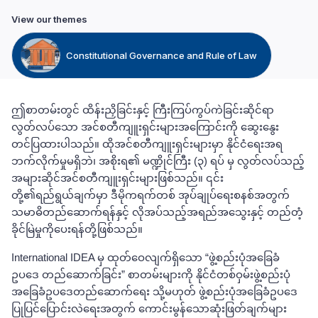
View our themes
Constitutional Governance and Rule of Law
ဤစာတမ်းတွင် ထိန်းညှိခြင်းနှင့် ကြီးကြပ်ကွပ်ကဲခြင်းဆိုင်ရာ
လွတ်လပ်သော အင်စတီကျူးရှင်းများအကြောင်းကို ဆွေးနွေး
တင်ပြထားပါသည်။ ထိုအင်စတီကျူးရှင်းများမှာ နိုင်ငံရေးအရ
ဘက်လိုက်မှုမရှိဘဲ၊ အစိုးရ၏ မဏ္ဍိုင်ကြီး (၃) ရပ် မှ လွတ်လပ်သည့်
အများဆိုင်အင်စတီကျူးရှင်းများဖြစ်သည်။
၎င်း
တို့၏ရည်ရွယ်ချက်မှာ ဒီမိုကရက်တစ် အုပ်ချုပ်ရေးစနစ်အတွက်
သမာဓိတည်ဆောက်ရန်နှင့် လိုအပ်သည့်အရည်အသွေးနှင့် တည်တံ့
ခိုင်မြဲမှုကိုပေးရန်တို့ဖြစ်သည်။
International IDEA
မှ ထုတ်ဝေလျက်ရှိသော “ဖွဲ့စည်းပုံအခြေခံ
ဥပဒေ တည်ဆောက်ခြင်း” စာတမ်းများကို နိုင်ငံတစ်ဝှမ်းဖွဲ့စည်းပုံ
အခြေခံဥပဒေတည်ဆောက်ရေး သို့မဟုတ် ဖွဲ့စည်းပုံအခြေခံဥပဒေ
ပြုပြင်ပြောင်းလဲရေးအတွက် ကောင်းမွန်သောဆုံးဖြတ်ချက်များ