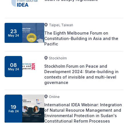
Taipei, Taiwan
23
The Eighth Melbourne Forum on
May 24
Constitution-Building in Asia and the
Pacific
Stockholm
08
Stockholm Forum on Peace and
May 24
Development 2024: State-building in
contexts of invisible and multi-level
governance
Online
International IDEA Webinar: Integration
19
of Natural Resource Management and
Feb 24
Environmental Protection in Sudan's
Constitutional Reform Processes