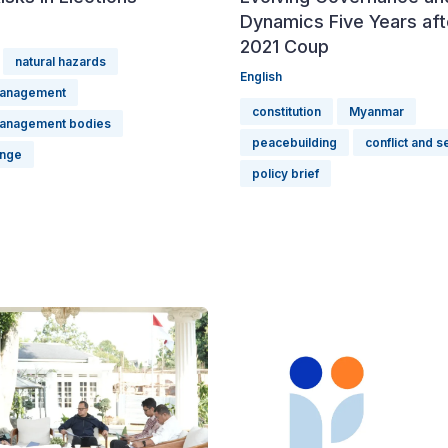
Dynamics Five Years aft
2021 Coup
natural hazards
English
management
constitution
Myanmar
management bodies
peacebuilding
conflict and s
ange
policy brief