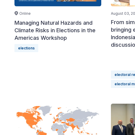
Online
August 03, 2
From simu
Managing Natural Hazards and
bringing 
Climate Risks in Elections in the
Indonesia
Americas Workshop
discussi
elections
electoral r
electoral 