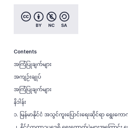
Contents
အကြံပြုချက်များ
အကျဉ်းချုပ်
အကြံပြုချက်များ
နိဒါန်း
၁. မြန်မာနိုင်ငံ အသွင်ကူးပြောင်းရေးဆိုင်ရာ ရွေးကောက
၂. နိုင်ငံတကာဥပဒေရှိ ရွေးကောက်ပွဲများအကြောင်း ဆ