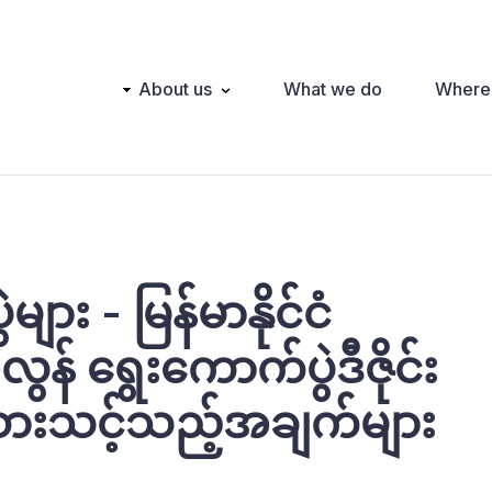
Main
About us
What we do
Where
navigation
ား - မြန်မာနိုင်ငံ
န် ရွေးကောက်ပွဲဒီဇိုင်း
စားသင့်သည့်အချက်များ