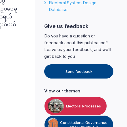
ပွဲ
Electoral System Design
ာ ဥပဒေမူ
Database
က်ဒရယ်
ကနယ်ပယ်
Give us feedback
Do you have a question or
feedback about this publication?
Leave us your feedback, and we’ll
get back to you
Send feedback
View our themes
Electoral Processes
Constitutional Governance
and Rule of Law