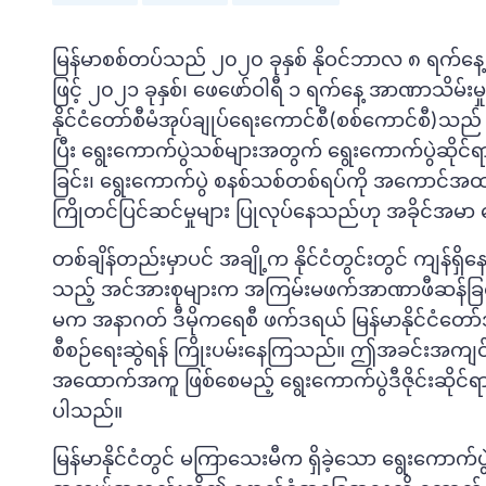
မြန်မာစစ်တပ်သည် ၂၀၂၀ ခုနှစ် နိုဝင်ဘာလ ၈ ရက်နေ
ဖြင့် ၂၀၂၁ ခုနှစ်၊ ဖေဖော်ဝါရီ ၁ ရက်နေ့ အာဏာသိမ်း
နိုင်ငံတော်စီမံအုပ်ချုပ်ရေးကောင်စီ(စစ်ကောင်စီ)သည
ပြီး ရွေးကောက်ပွဲသစ်များအတွက် ရွေးကောက်ပွဲဆိုင်ရာနှ
ခြင်း၊ ရွေးကောက်ပွဲ စနစ်သစ်တစ်ရပ်ကို အကောင်အထည်ဖော
ကြိုတင်ပြင်ဆင်မှုများ ပြုလုပ်နေသည်ဟု အခိုင်အမာ
တစ်ချိန်တည်းမှာပင် အချို့က နိုင်ငံတွင်းတွင် ကျန်ရှိန
သည့် အင်အားစုများက အကြမ်းမဖက်အာဏာဖီဆန်ခြင်းနှင့
မက အနာဂတ် ဒီမိုကရေစီ ဖက်ဒရယ် မြန်မာနိုင်ငံတော်
စီစဉ်ရေးဆွဲရန် ကြိုးပမ်းနေကြသည်။ ဤအခင်းအကျင်
အထောက်အကူ ဖြစ်စေမည့် ရွေးကောက်ပွဲဒီဇိုင်းဆိုင်ရ
ပါသည်။
မြန်မာနိုင်ငံတွင် မကြာသေးမီက ရှိခဲ့သော ရွေးကောက်ပွဲ