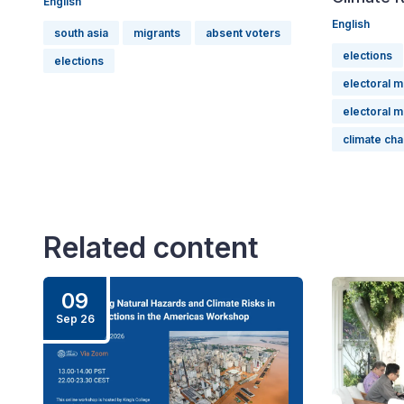
English
English
south asia
migrants
absent voters
elections
elections
electoral 
electoral 
climate ch
Related content
09
Sep 26