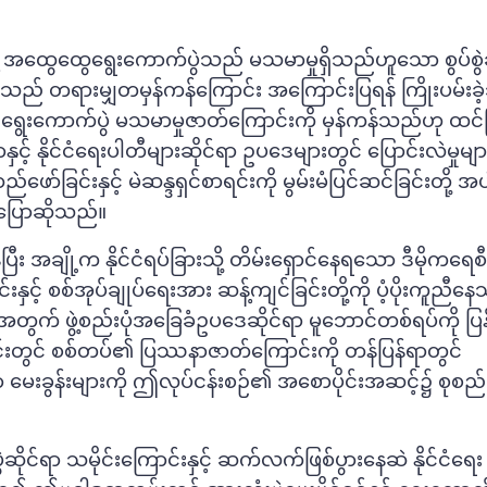
့ အထွေထွေရွေးကောက်ပွဲသည် မသမာမှုရှိသည်ဟူသော စွပ်စွဲ
မှုသည် တရားမျှတမှန်ကန်ကြောင်း အကြောင်းပြရန် ကြိုးပမ်းခ
် ရွေးကောက်ပွဲ မသမာမှုဇာတ်ကြောင်းကို မှန်ကန်သည်ဟု ထင်
င့် နိုင်ငံရေးပါတီများဆိုင်ရာ ဥပဒေများတွင် ပြောင်းလဲမှုမျာ
်ခြင်းနှင့် မဲဆန္ဒရှင်စာရင်းကို မွမ်းမံပြင်ဆင်ခြင်းတို့ 
 ပြောဆိုသည်။
ေပြီး အချို့က နိုင်ငံရပ်ခြားသို့ တိမ်းရှောင်နေရသော ဒီမိုကရေ
် စစ်အုပ်ချုပ်ရေးအား ဆန့်ကျင်ခြင်းတို့ကို ပံ့ပိုးကူညီ
အတွက် ဖွဲ့စည်းပုံအခြေခံဥပဒေဆိုင်ရာ မူဘောင်တစ်ရပ်ကို ပ
းတွင် စစ်တပ်၏ ပြဿနာဇာတ်ကြောင်းကို တန်ပြန်ရာတွင်
ာ မေးခွန်းများကို ဤလုပ်ငန်းစဉ်၏ အစောပိုင်းအဆင့်၌ စုစည
ဆိုင်ရာ သမိုင်းကြောင်းနှင့် ဆက်လက်ဖြစ်ပွားနေဆဲ နိုင်ငံရေး