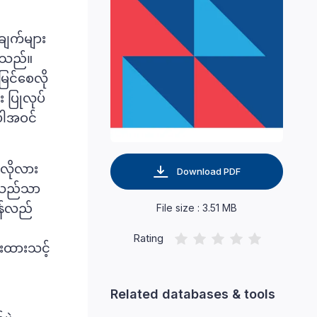
ချက်များ
ဲ့သည်။
မြင်စေလို
း ပြုလုပ်
အပါအဝင်
စီလိုလား
Download PDF
နေသည်သာ
ြန်လည်
File size : 3.51 MB
Rating
်းထားသင့်
Related databases & tools