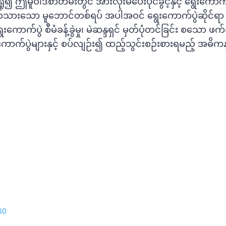
ူဝါဒစာတမ်းတွင် အားလုံးမဲပေးပိုင်ခွင့်နှင့် ရွေးကောက်
်းပြတ်သားသော မူဘောင်တစ်ရပ် အပါအဝင် ရွေးကောက်ပွဲဆိုင်ရ
ကောက်ပွဲ စီမံခန့်ခွဲမှု၊ မဲဆန္ဒရှင် မှတ်ပုံတင်ခြင်း စသော ဖ
ေးကောက်ပွဲများနှင့် စပ်လျဉ်း၍ ထည့်သွင်းစဉ်းစားရမည့် အဓိ
60