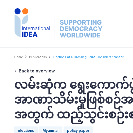
Skip
to
main
content
Breadcrumb
Home
Publications
Elections At a Crossing Point: Considerations for ...
Back to overview
လမ်းဆုံက ရွေးကောက်ပွဲမျ
အာဏာသိမ်းမှုဖြစ်စဉ်အလွ
အတွက် ထည့်သွင်းစဉ်း
elections
Myanmar
policy paper