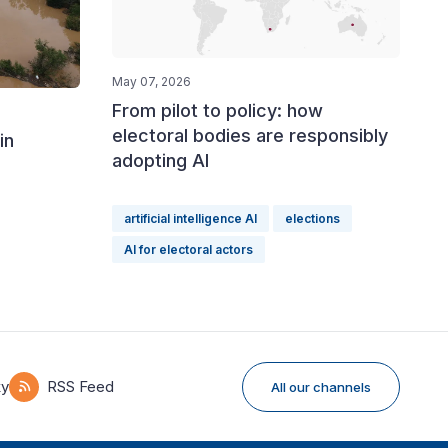
May 07, 2026
From pilot to policy: how
electoral bodies are responsibly
in
adopting AI
artificial intelligence AI
elections
AI for electoral actors
ky
RSS Feed
All our channels