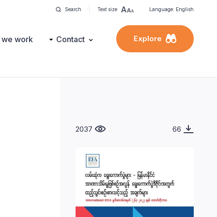
Search
Text size
Language: English
Explore
 we work
Contact
2037
66