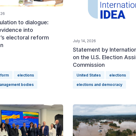
026
lation to dialogue:
evidence into
’s electoral reform
July 14, 2026
on
Statement by Internatio
on the U.S. Election Ass
Commission
eform
elections
United States
elections
management bodies
elections and democracy