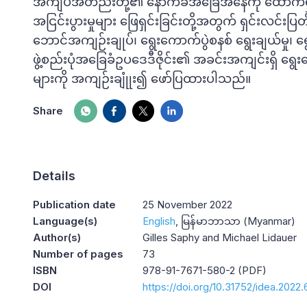
အကျပ်အတည်းတို့၏ နောက်ခံအခြေအနေကို ထောက်ရှု၍ ဤမ
အငြင်းပွားမှုများ ဖြေရှင်းခြင်းတို့အတွက် ရှင်းလင
ဘောင်အကျဉ်းချုပ်၊ ရွေးကောက်ပွဲစနစ် ရွေးချယ်မှု၊ ရွေး
ဖွဲ့စည်းပုံအခြေခံဥပဒေဒီဇိုင်း၏ အခင်းအကျင်းရှိ ရွ
များကို အကျဉ်းချုုံး၍ ဖော်ပြထားပါသည်။
Share
Details
Publication date
25 November 2022
Language(s)
English
မြန်မာဘာသာ (Myanmar)
Author(s)
Gilles Saphy and Michael Lidauer
Number of pages
73
ISBN
978-91-7671-580-2 (PDF)
DOI
https://doi.org/10.31752/idea.2022.