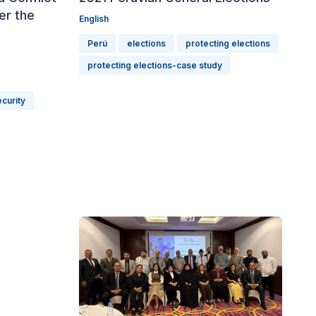
er the
English
Perú
elections
protecting elections
protecting elections-case study
ecurity