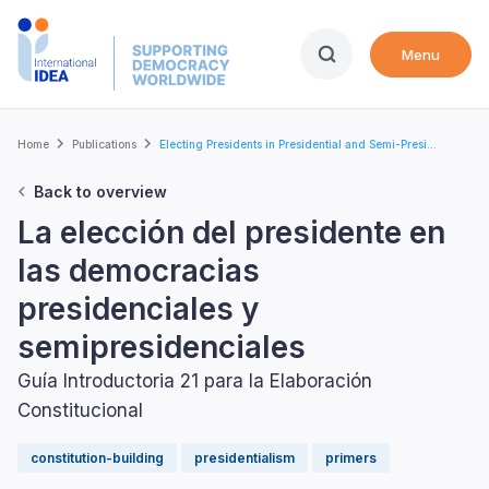
Skip
to
Menu
main
content
Breadcrumb
Home
Publications
Electing Presidents in Presidential and Semi-Presi...
Back to overview
La elección del presidente en
las democracias
presidenciales y
semipresidenciales
Guía Introductoria 21 para la Elaboración
Constitucional
constitution-building
presidentialism
primers