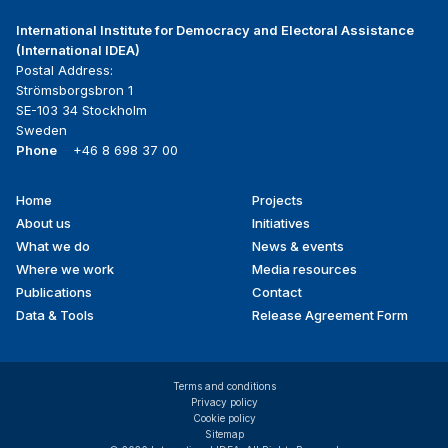
International Institute for Democracy and Electoral Assistance
(International IDEA)
Postal Address:
Strömsborgsbron 1
SE-103 34 Stockholm
Sweden
Phone
+46 8 698 37 00
Home
Projects
Footer
About us
Initiatives
menu
What we do
News & events
Where we work
Media resources
Publications
Contact
Data & Tools
Release Agreement Form
Terms and conditions
Privacy policy
Cookie policy
Sitemap