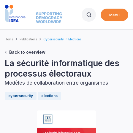
Skip
to
Menu
main
content
Breadcrumb
Home
Publications
Cybersecurity in Elections
Back to overview
La sécurité informatique des
processus électoraux
Modèles de collaboration entre organismes
cybersecurity
elections