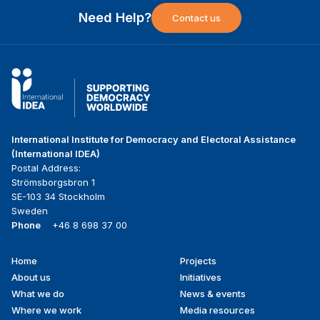
Need Help?
Contact us
International Institute for Democracy and Electoral Assistance
(International IDEA)
Postal Address:
Strömsborgsbron 1
SE-103 34 Stockholm
Sweden
Phone
+46 8 698 37 00
Home
Projects
Footer
About us
Initiatives
menu
What we do
News & events
Where we work
Media resources