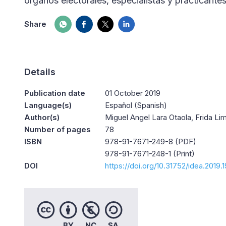
órganos electorales, especialistas y practicantes d
Share
Details
Publication date
01 October 2019
Language(s)
Español (Spanish)
Author(s)
Miguel Angel Lara Otaola, Frida L
Number of pages
78
ISBN
978-91-7671-249-8 (PDF)
978-91-7671-248-1 (Print)
DOI
https://doi.org/10.31752/idea.2019.1