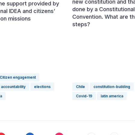
new constitution and tha
the support provided by
done by a Constitutional
onal IDEA and citizens’
Convention. What are th
ion missions
steps?
Citizen engagement
accountability
elections
Chile
constitution-building
ca
Covid-19
latin america