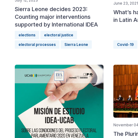
July 12, 2023
June 23, 2021
Sierra Leone decides 2023:
What’s h
Counting major interventions
in Latin 
supported by International IDEA
elections
electoral justice
electoral processes
Sierra Leone
Covid-19
November 04
The Pluri