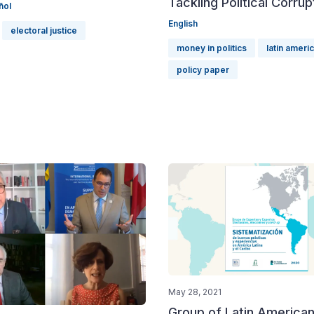
Tackling Political Corrup
ñol
English
electoral justice
money in politics
latin ameri
policy paper
May 28, 2021
Group of Latin America