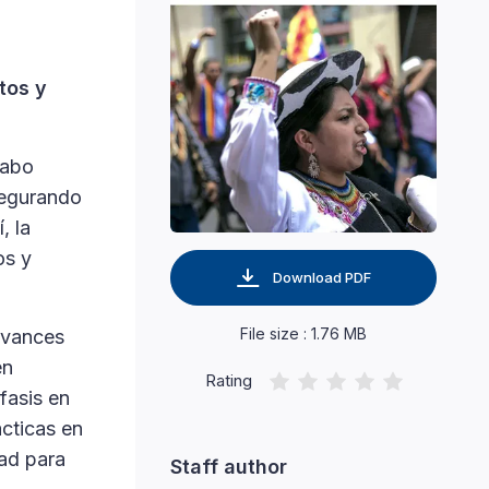
tos y
cabo
segurando
, la
os y
Download PDF
File size : 1.76 MB
 avances
en
Rating
fasis en
cticas en
dad para
Staff author