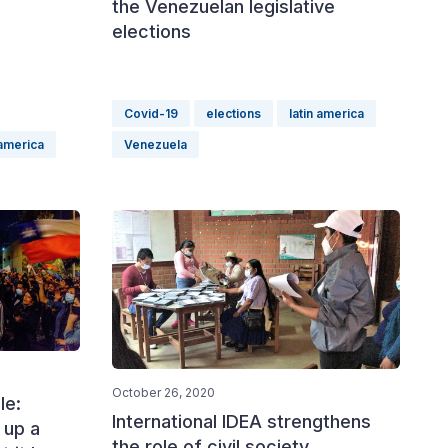
the Venezuelan legislative
elections
Covid-19
elections
latin america
 america
Venezuela
October 26, 2020
le:
International IDEA strengthens
 up a
the role of civil society