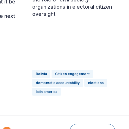
t it be
organizations in electoral citizen
oversight
e next
Bolivia
Citizen engagement
democratic accountability
elections
latin america