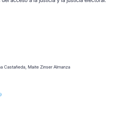
el acceso a la justicia y la justicia electoral.
ima Castañeda, Maite Zinser Almanza
9