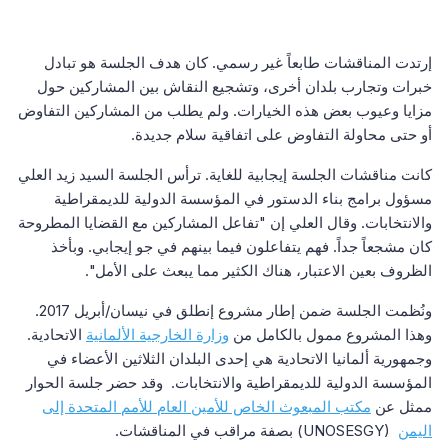
إرتدت المناقشات طابعاً غير رسمي. كان هدف الجلسة هو تبادل
خبرات وتجارب بلدان أخرى، وتشجيع النقاش بين المشاركين حول
مزايا وعيوب بعض هذه الخيارات. ولم يطلب من المشاركين التفاوض
أو حتى محاولة التفاوض على اتفاقية سلام جديدة.
كانت مناقشات الجلسة إيجابية للغاية. ترأس الجلسة السيد زيد العلي
مسؤول برامج بناء الدستور في المؤسسة الدولية للديمقراطية
والانتخابات. وقال العلي إن "تفاعل المشاركين مع القضايا المطروحة
كان مشجعاً جداً. فهم يتفاعلون فيما بينهم في جو إيجابي. وبأخذ
الظروف بعين الاعتبار، هناك الكثير مما يبعث على الأمل".
ونُظمت الجلسة ضمن إطار مشروع إنطلق في نيسان/أبريل 2017.
وهذا المشروع ممول بالكامل من
وزارة الخارجية الألمانية
الاتحادية.
وجمهورية ألمانيا الاتحادية هي إحدى البلدان الثلاثين الأعضاء في
المؤسسة الدولية للديمقراطية والانتخابات. وقد حضر جلسة الحوار
ممثل عن
مكتب المبعوث الخاص للأمين العام للأمم المتحدة إلى
) بصفة مراقب في المناقشات.
UNOSESGY)
اليمن