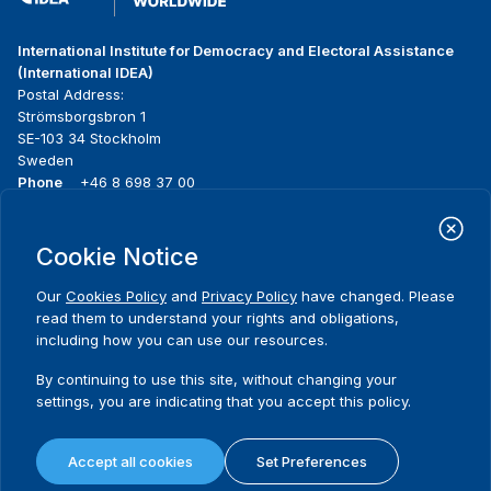
International Institute for Democracy and Electoral Assistance
(International IDEA)
Postal Address:
Strömsborgsbron 1
SE-103 34 Stockholm
Sweden
Phone
+46 8 698 37 00
Home
Projects
Footer
Cookie Notice
About us
Initiatives
menu
What we do
News & events
Our
Cookies Policy
and
Privacy Policy
have changed. Please
Where we work
Media resources
read them to understand your rights and obligations,
Publications
Contact
including how you can use our resources.
Data & Tools
Release Agreement Form
By continuing to use this site, without changing your
settings, you are indicating that you accept this policy.
Terms and conditions
Privacy policy
Accept all cookies
Set Preferences
Cookie policy