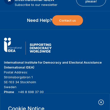
please!
Subscribe to our newsletter
Need Help?
Contact us
International Institute for Democracy and Electoral Assistance
(International IDEA)
Postal Address:
Strömsborgsbron 1
SE-103 34 Stockholm
Sweden
Phone
+46 8 698 37 00
Home
Projects
Footer
Cookie Notice
About us
Initiatives