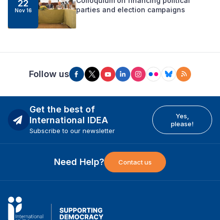
Colloquium on financing political
22
parties and election campaigns
Nov 16
Follow us
Get the best of
Yes,
International IDEA
please!
Subscribe to our newsletter
Need Help?
Contact us