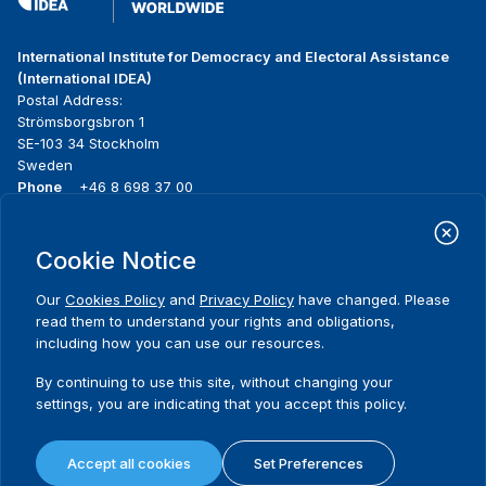
International Institute for Democracy and Electoral Assistance
(International IDEA)
Postal Address:
Strömsborgsbron 1
SE-103 34 Stockholm
Sweden
Phone
+46 8 698 37 00
Home
Projects
Footer
Cookie Notice
About us
Initiatives
menu
What we do
News & events
Our
Cookies Policy
and
Privacy Policy
have changed. Please
Where we work
Media resources
read them to understand your rights and obligations,
Publications
Contact
including how you can use our resources.
Data & Tools
Release Agreement Form
By continuing to use this site, without changing your
settings, you are indicating that you accept this policy.
Terms and conditions
Privacy policy
Accept all cookies
Set Preferences
Cookie policy