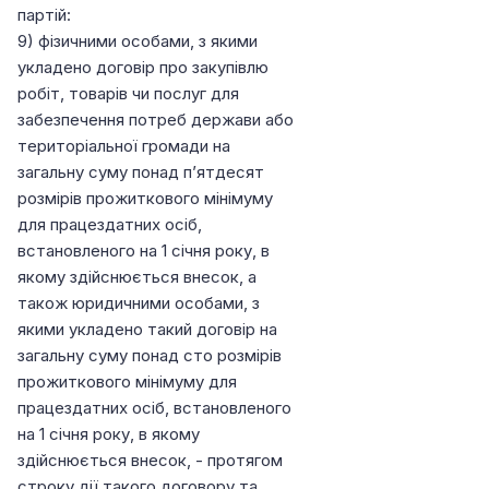
партій:
9) фізичними особами, з якими
укладено договір про закупівлю
робіт, товарів чи послуг для
забезпечення потреб держави або
територіальної громади на
загальну суму понад п’ятдесят
розмірів прожиткового мінімуму
для працездатних осіб,
встановленого на 1 січня року, в
якому здійснюється внесок, а
також юридичними особами, з
якими укладено такий договір на
загальну суму понад сто розмірів
прожиткового мінімуму для
працездатних осіб, встановленого
на 1 січня року, в якому
здійснюється внесок, - протягом
строку дії такого договору та