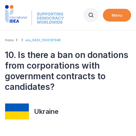
Skip
to
Menu
main
content
Breadcrumb
Home
ans_9420_1000181948
10. Is there a ban on donations
from corporations with
government contracts to
candidates?
Ukraine