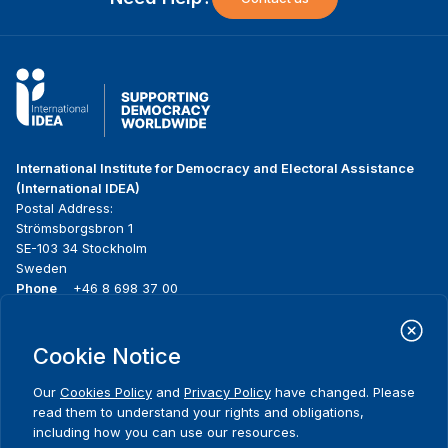
International Institute for Democracy and Electoral Assistance
(International IDEA)
Postal Address:
Strömsborgsbron 1
SE-103 34 Stockholm
Sweden
Phone
+46 8 698 37 00
Home
Projects
Footer
Cookie Notice
About us
Initiatives
menu
What we do
News & events
Our
Cookies Policy
and
Privacy Policy
have changed. Please
Where we work
Media resources
read them to understand your rights and obligations,
Publications
Contact
including how you can use our resources.