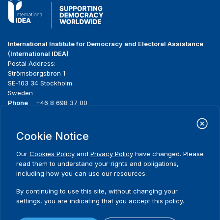
International Institute for Democracy and Electoral Assistance
(International IDEA)
Postal Address:
Strömsborgsbron 1
SE-103 34 Stockholm
Sweden
Phone
+46 8 698 37 00
Home
Projects
Footer
Cookie Notice
About us
Initiatives
menu
What we do
News & events
Our
Cookies Policy
and
Privacy Policy
have changed. Please
Where we work
Media resources
read them to understand your rights and obligations,
Publications
Contact
including how you can use our resources.
Data & Tools
Release Agreement Form
By continuing to use this site, without changing your
settings, you are indicating that you accept this policy.
Terms and conditions