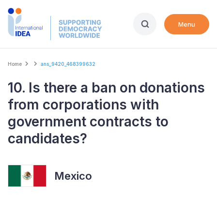
Skip
to
Menu
main
content
Breadcrumb
Home
ans_9420_468399632
10. Is there a ban on donations
from corporations with
government contracts to
candidates?
Mexico