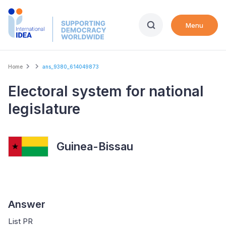
Skip
to
Menu
main
content
Breadcrumb
Home
ans_9380_614049873
Electoral system for national
legislature
Guinea-Bissau
Answer
List PR