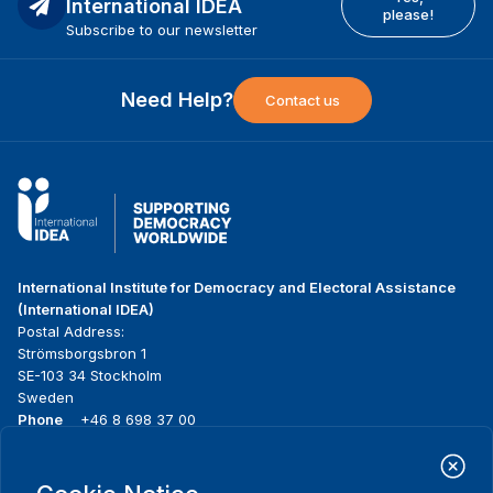
International IDEA
please!
Subscribe to our newsletter
Need Help?
Contact us
International Institute for Democracy and Electoral Assistance
(International IDEA)
Postal Address:
Strömsborgsbron 1
SE-103 34 Stockholm
Sweden
Phone
+46 8 698 37 00
Home
Projects
Footer