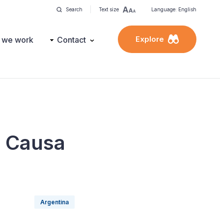
Search
Text size
Language: English
Explore
 we work
Contact
s Causa
Argentina