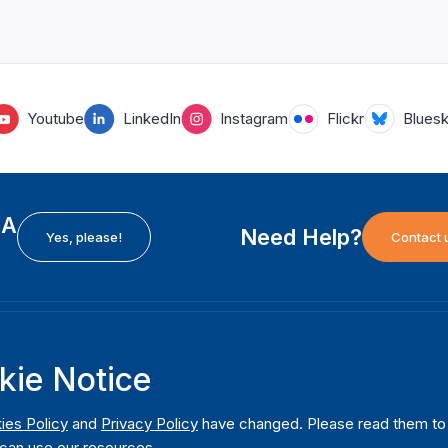
Youtube
LinkedIn
Instagram
Flickr
Blues
EA
Need Help?
Yes, please!
Contact 
H
International Institute for Democracy and Electoral
F
kie Notice
Assistance (International IDEA)
Ab
m
Postal Address:
W
ies Policy
and
Privacy Policy
have changed. Please read them to u
Strömsborgsbron 1
can use our resources.