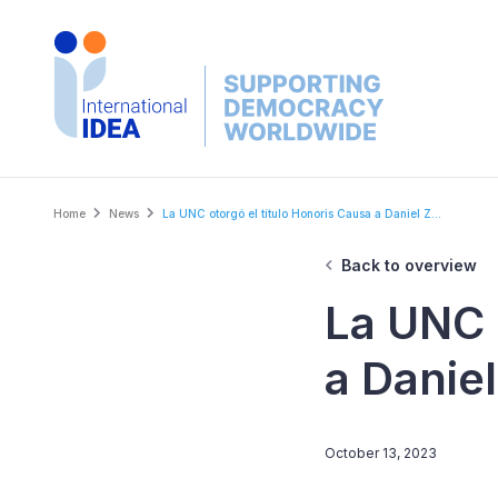
Skip
to
main
content
Breadcrumb
Home
News
La UNC otorgó el título Honoris Causa a Daniel Z...
Back to overview
La UNC 
a Danie
October 13, 2023