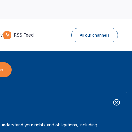
ky
RSS Feed
All our channels
us
ome
Projects
ooter
out us
Initiatives
enu
hat we do
News & events
nderstand your rights and obligations, including