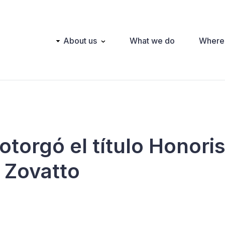
Main
About us
What we do
Where
navigation
otorgó el título Honori
l Zovatto