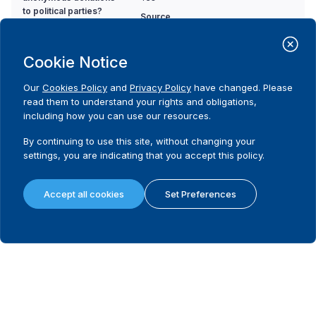
to political parties?
Source
Source:
Loi No. 2004-494 du 10 Septembre 2004
Cookie Notice
relative au financement sur fonds publics
des partis et groupements politiques et des
candidats à l'élection présidentielle
Our
Cookies Policy
and
Privacy Policy
have changed. Please
read them to understand your rights and obligations,
Article 17
including how you can use our resources.
Les partis ou groupements politiques doivent
By continuing to use this site, without changing your
figurer dans leurs comptes, les noms et
adresses de toutes les personnes physiques
settings, you are indicating that you accept this policy.
qui leur auront accordés des libéralités.
Accept all cookies
Set Preferences
8. Is there a ban on
Code
anonymous donations
No
to candidates?
Comment
BLANK
9. Is there a ban on
Code
donations from
No
corporations with
Comment