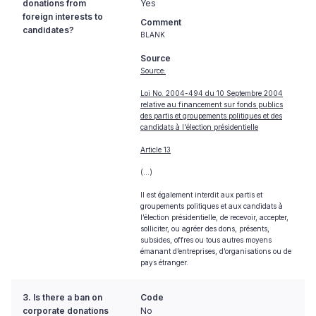
donations from
Yes
foreign interests to
Comment
candidates?
BLANK
Source
Source:
Loi No. 2004-494 du 10 Septembre 2004
relative au financement sur fonds publics
des partis et groupements politiques et des
candidats à l'élection présidentielle
Article 13
(…)
Il est également interdit aux partis et
groupements politiques et aux candidats à
l’élection présidentielle, de recevoir, accepter,
solliciter, ou agréer des dons, présents,
subsides, offres ou tous autres moyens
émanant d’entreprises, d’organisations ou de
pays étranger.
3. Is there a ban on
Code
corporate donations
No