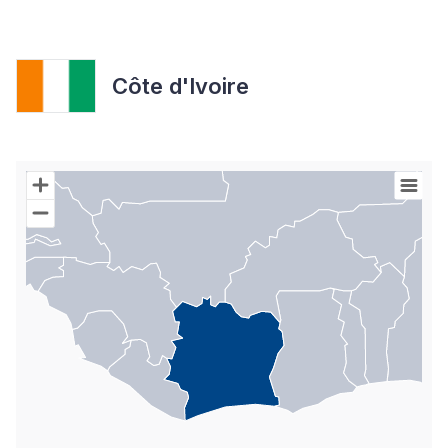
Côte d'Ivoire
Chart
Map of World with Palestine areas, high resolution with 1 data s