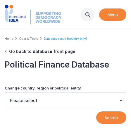
Skip
to
Menu
main
content
Breadcrumb
Home
Data & Tools
Database result (country only)
Go back to database front page
Political Finance Database
Change country, region or political entity
Please select
Search