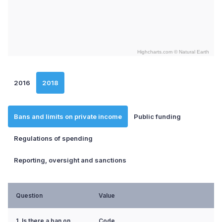
Highcharts.com ©
Natural Earth
End of interactive chart.
2016
2018
Bans and limits on private income
Public funding
Regulations of spending
Reporting, oversight and sanctions
Question
Value
1. Is there a ban on
Code