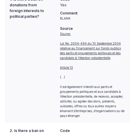
donations from
Yes
foreign interests to
Comment
political parties?
BLANK
Source
Source:
Loi No. 2004-494 du 10 Septembre 2004
relative au financement sur fonds publics
des partis et groupements politiques et des
candidats à l'élection présidentielle
Article 13
(…)
Il est également interdit aux partis et
groupements politiques et aux candidats à
l’élection présidentielle, de recevoir, accepter,
solliciter, ou agréer des dons, présents,
subsides, offres ou tous autres moyens
émanant d’entreprises, d’organisations ou de
pays étranger.
2. Is there a ban on
Code