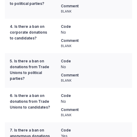
to political parties?
Comment
BLANK
4. Is there a ban on
Code
corporate donations
No
to candidates?
Comment
BLANK
5. Is there a ban on
Code
donations from Trade
No
Unions to political
Comment
parties?
BLANK
6. Is there a ban on
Code
donations from Trade
No
Unions to candidates?
Comment
BLANK
7. Is there a ban on
Code
anonymous donations
Yes