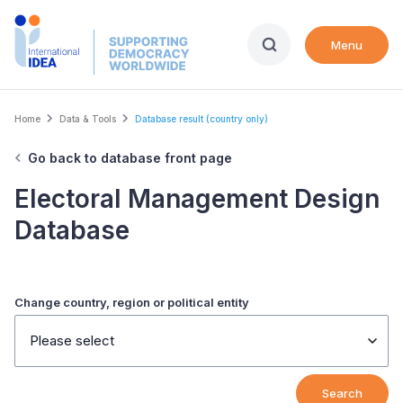
Skip
to
Menu
main
content
Breadcrumb
Home
Data & Tools
Database result (country only)
Go back to database front page
Electoral Management Design
Database
Change country, region or political entity
Please select
Search