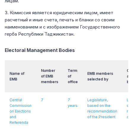
лицам.
3. Комиссия является юридическим лицом, имеет
расчетный и иные счета, печать и бланки со своим
наименованием и с изображением Государственного
герба Республики Таджикистан.
Electoral Management Bodies
Number
Term
Cha
Name of
EMB members
of EMB
of
app
EMB
selected by
members
office
by
Central
7
7
Legislature,
Leg
Commission
years
based on the
on 
on Elections
recommendation
re
and
of the President
of 
Referenda