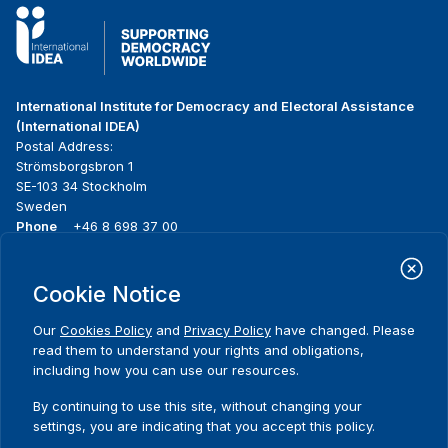
International Institute for Democracy and Electoral Assistance
(International IDEA)
Postal Address:
Strömsborgsbron 1
SE-103 34 Stockholm
Sweden
Phone
+46 8 698 37 00
Home
Projects
Footer
Cookie Notice
About us
Initiatives
menu
What we do
News & events
Our
Cookies Policy
and
Privacy Policy
have changed. Please
Where we work
Media resources
read them to understand your rights and obligations,
Publications
Contact
including how you can use our resources.
Data & Tools
Release Agreement Form
By continuing to use this site, without changing your
settings, you are indicating that you accept this policy.