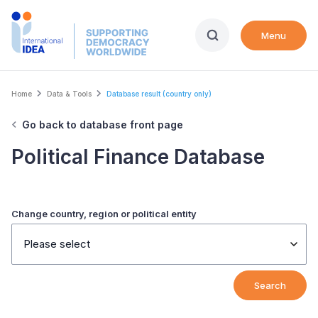
Skip
to
Menu
main
content
Breadcrumb
Home
Data & Tools
Database result (country only)
Go back to database front page
Political Finance Database
Change country, region or political entity
Please select
Search