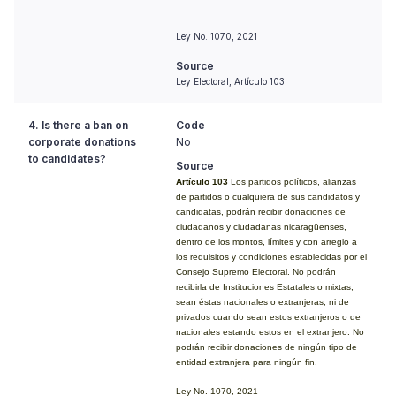
Ley No. 1070, 2021
Source
Ley Electoral, Artículo 103
4. Is there a ban on
Code
corporate donations
No
to candidates?
Source
Artículo 103
Los partidos políticos, alianzas
de partidos o cualquiera de sus candidatos y
candidatas, podrán recibir donaciones de
ciudadanos y ciudadanas nicaragüenses,
dentro de los montos, límites y con arreglo a
los requisitos y condiciones establecidas por el
Consejo Supremo Electoral. No podrán
recibirla de Instituciones Estatales o mixtas,
sean éstas nacionales o extranjeras; ni de
privados cuando sean estos extranjeros o de
nacionales estando estos en el extranjero. No
podrán recibir donaciones de ningún tipo de
entidad extranjera para ningún fin.
Ley No. 1070, 2021