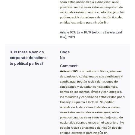
sean éstas nacionales o extranjeras; ni de
privados cuando sean estos extranjeros o de
nacionales estando estos en el extranjero. No
podrán recibir donaciones de ningún tipo de
entidad extranjera para ningún fin.
Article 103. Law 1070 (reforms the electoral
law), 2021
3. Is there a ban on
Code
corporate donations
No
to political parties?
Comment
Artículo 103
Los partidos políticos, alianzas
de partidos o cualquiera de sus candidatos y
candidatas, podrán recibir donaciones de
ciudadanos y ciudadanas nicaragüenses,
dentro de los montos, límites y con arreglo a
los requisitos y condiciones establecidas por el
Consejo Supremo Electoral. No podrán
recibirla de Instituciones Estatales o mixtas,
sean éstas nacionales o extranjeras; ni de
privados cuando sean estos extranjeros o de
nacionales estando estos en el extranjero. No
podrán recibir donaciones de ningún tipo de
entidad extranjera para ningún fin.