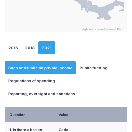
Highcharts.com ©
Natural Earth
End of interactive chart.
2016
2018
2021
Bans and limits on private income
Public funding
Regulations of spending
Reporting, oversight and sanctions
Question
Value
1. Is there a ban on
Code