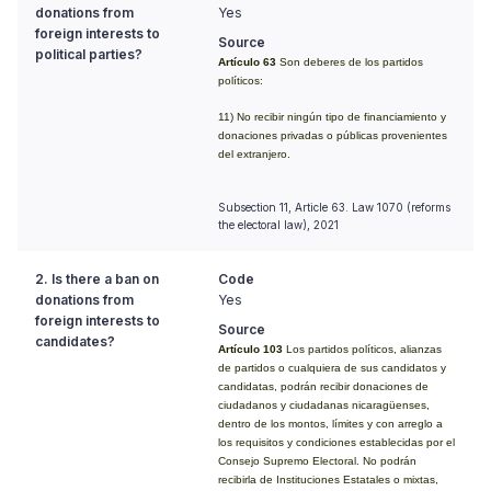
donations from
Yes
foreign interests to
Source
political parties?
Artículo 63
Son deberes de los partidos
políticos:
11) No recibir ningún tipo de financiamiento y
donaciones privadas o públicas provenientes
del extranjero.
Subsection 11, Article 63. Law 1070 (reforms
the electoral law), 2021
2. Is there a ban on
Code
donations from
Yes
foreign interests to
Source
candidates?
Artículo 103
Los partidos políticos, alianzas
de partidos o cualquiera de sus candidatos y
candidatas, podrán recibir donaciones de
ciudadanos y ciudadanas nicaragüenses,
dentro de los montos, límites y con arreglo a
los requisitos y condiciones establecidas por el
Consejo Supremo Electoral. No podrán
recibirla de Instituciones Estatales o mixtas,