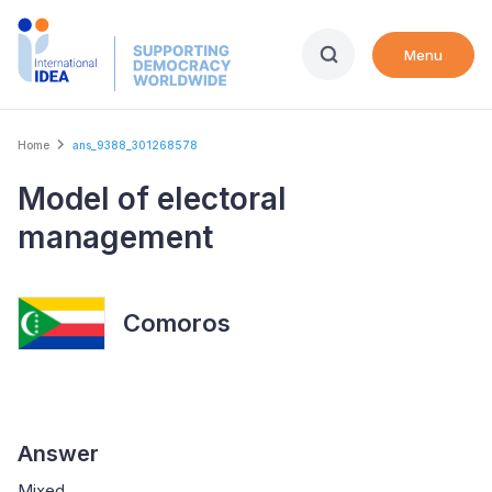
Skip
to
Menu
main
content
Breadcrumb
Home
ans_9388_301268578
Model of electoral
management
Comoros
Answer
Mixed